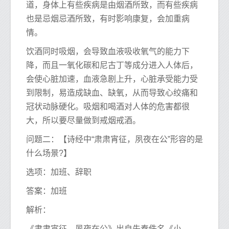
道，身体上有些疾病是由烟酒所致，而有些疾病
也是忌烟忌酒所致，有时影响康复，会加重病
情。
饮酒同时吸烟，会导致血液吸收氧气的能力下
降，而且一氧化碳和尼古丁等成分进入人体后，
会使心脏加速，血液急剧上升，心脏承受能力受
到限制，易造成缺血、缺氧，从而导致心绞痛和
冠状动脉硬化。吸烟和喝酒对人体的危害都很
大，所以要尽量做到戒烟戒酒。
问题二：【诗经中“肃肃宵征，夙夜在公”形容的是
什么场景?】
选项：加班、辞职
答案：加班
解析：
《肃肃宵征，夙夜在公》出自先秦佚名《小