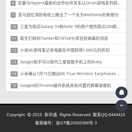
宏碁与HyperX最新的合作伙伴关系让Orion游戏系列获得升级
8
亚马逊在消防电视上推出了一个名为#AtHome的新部分
9
三星为购买Galaxy S9和Note 9的用户提供高达200欧元的报销
10
医生们转向Twitter和TikTok分享冠状病毒的消息
11
小米Mi游戏笔记本电脑在中国获得1,000元的折扣
12
Google助手可以取代三星智能手机上的Bixby
13
小米确认7月15日推出Mi True Wireless Earphones 2 Basic
14
Google的Chrome操作系统具有内置的屏幕录像机
15
新华通.
Copyright
2019
Rights Reserved. 联系QQ:8444415
备案编号：渝ICP备20006988号-3