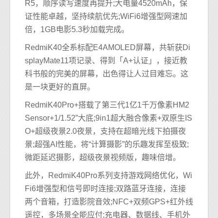
R5，顺序读写速度再提升;大电量4520mAh，保
证性能卓越，坚持续航优先;WiFi6增强型网速加
倍，1GB电影5.3秒加载完成。
RedmiK40全系标配E4AMOLED屏幕，共斩获Di
splayMate11项记录、得到「A+认证」，接近教
科书般的完美的屏幕，出色得让人过目难忘。这
是一块更好的直屏。
RedmiK40Pro+搭载了第三代1亿1千万像素HM2
Sensor+1/1.52”大底;9in1超大融合像素+双原生IS
O+超级夜景2.0夜景，支持在超暗光线下拍摄夜
景;超强AI性能，将“计算摄影”的乐趣发挥至极致;
微距延迟摄影，超级夜景视频版，趣味倍增。
此外，RedmiK40Pro系列支持游戏网络优化，Wi
Fi6增强型和信号即时连接;双路蓝牙连接，连接
两个音箱，打造影院音效;NFC+双频GPS+红外线
遥控，多场景全能应付;充电器、数据线、手机外