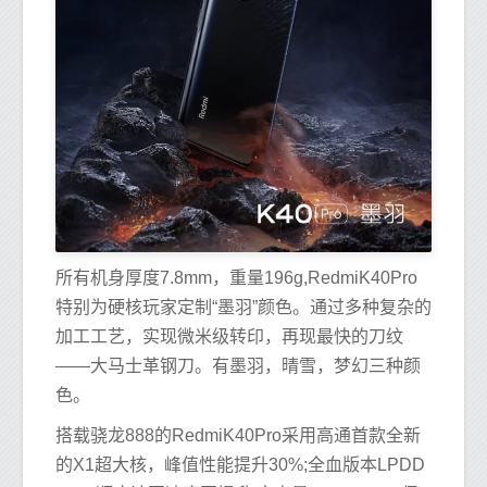
所有机身厚度7.8mm，重量196g,RedmiK40Pro
特别为硬核玩家定制“墨羽”颜色。通过多种复杂的
加工工艺，实现微米级转印，再现最快的刀纹
——大马士革钢刀。有墨羽，晴雪，梦幻三种颜
色。
搭载骁龙888的RedmiK40Pro采用高通首款全新
的X1超大核，峰值性能提升30%;全血版本LPDD