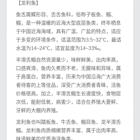
【龙利鱼】
鱼舌属鲽形目、舌舌鱼科，俗称子板鱼、鳎、
鳎，是一种温暖的近海大型底层鱼类，终年栖息
于中国近海海域，具有广温、广盐的特点，适应
于多变的环境条件，适温范围为3.5~32℃，最适
水温为14~24℃，适宜盐度为14~33‰。
半滑舌鳎自然资源量少，味鲜鲜美，出肉率高，
口感爽滑，鱼肉久煮而不老，无腥味和异味，属
于高蛋白，营养丰富，历来为中国沿海广大消费
者待客的上等佳品，深受广大消费者青睐，活鱼
价格很高。加之，半滑舌鳎生长速度快，食物层
次低，能耐低氧，病害少，适合在养殖大菱鲆、
牙鲆的大棚内养殖。
龙利鱼也叫踏板鱼、牛舌鱼、鳎目鱼、龙半滑舌
鳎。龙利鱼肉质细嫩营养丰富、属于出肉率高、
味道鲜美的优质海洋鱼类。