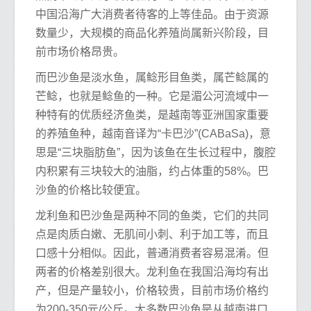
中国沿海广大消费者待客的上等佳品。由于资源
数量少，大规模的商品化养殖尚属新兴阶段，目
前市场价格昂贵。
而巴沙鱼是淡水鱼，属鲶形目鱼类，属芒鲶属的
芒鲶，也就是鲶鱼的一种。它是湄公河流域中一
种特有的优质经济鱼类，是越南等亚洲国家重要
的养殖鱼种，越南音译为“卡巴沙”(CABaSa)，意
思是“三块脂肪鱼”，因为该鱼在生长过程中，腹腔
内积累有三块较大的油脂，约占体重的58%。巴
沙鱼的价格比较便宜。
龙利鱼和巴沙鱼是两种不同的鱼类，它们的共同
点是肉质白嫩、无肌间小刺、利于加工等，而且
口感十分相似。因此，普通消费者容易混淆。但
两者的价格差别很大。龙利鱼在我国沿海均有出
产，但是产量较小，价格较贵，目前市场价格约
为200-350元/公斤。大多数巴沙鱼是从越南进口