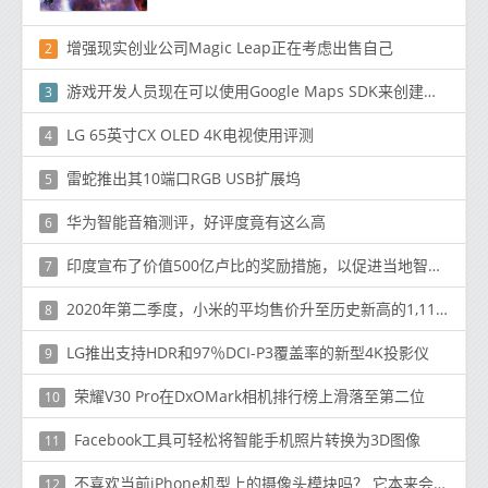
增强现实创业公司Magic Leap正在考虑出售自己
2
游戏开发人员现在可以使用Google Maps SDK来创建真实世界的游戏
3
LG 65英寸CX OLED 4K电视使用评测
4
雷蛇推出其10端口RGB USB扩展坞
5
华为智能音箱测评，好评度竟有这么高
6
印度宣布了价值500亿卢比的奖励措施，以促进当地智能手机的生产
7
2020年第二季度，小米的平均售价升至历史新高的1,116.3元
8
LG推出支持HDR和97％DCI-P3覆盖率的新型4K投影仪
9
荣耀V30 Pro在DxOMark相机排行榜上滑落至第二位
10
Facebook工具可轻松将智能手机照片转换为3D图像
11
不喜欢当前iPhone机型上的摄像头模块吗？ 它本来会更糟
12