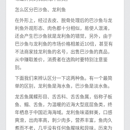
怎么区分巴沙鱼、龙利鱼
在外形上，经过去皮、脱骨处理后的巴沙鱼与龙
利鱼外观形态、肉色都十分相似，易使人混淆，
还会产生巴沙鱼就是龙利鱼的错觉，另外，由于
巴沙鱼与龙利鱼的市场价格相差近10倍，甚至有
不法商家挂龙利鱼的名号，出售巴沙鱼的真品，
从中赚取差价，消费者在选购时要特别注意鉴
别。
下面我们来辨认区分一下这两种鱼。有一个最简
单的区别，龙利鱼是海水鱼，巴沙鱼是淡水鱼。
龙舌鱼属鲽形目、舌舌科、舌舌鱼属，俗称子板
鱼、鳎、舌鱼，为温暖的近海大型底层鱼类，终
年栖息于中国近海海域。龙利鱼味道鲜美，口感
爽滑，出肉率高，刺少肉多，营养丰富，鱼肉久
煮而不老，几乎没有任何鱼腥味和异味，历来为