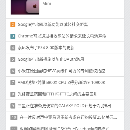
Mini
Google推出四项新功能以减轻社交距离
2
Chrome可以通过接收网站的请求来延长电池寿命
3
索尼发布了PS4 8.00版本的更新
4
Google推出新措施以防止OAuth滥用
5
小米在德国面临HEVC高级许可方的专利侵权指控
6
AMD锐龙7凭借5800X CPU-Z得分超过i9-10900K
7
光纤覆盖范围和FTTH与FTTC之间的主要区别
8
三星正在准备更便宜的GALAXY FOLD计划于7月推出
9
在一片反对声中亚马逊重新考虑在纽约投资25亿美元的园区
10
泄漏的屏幕截图显示iOS设备上Facebook的暗模式
11