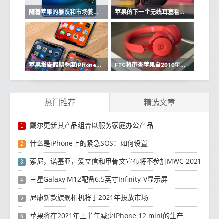
随着苹果的暴跌和市场萎缩，华为在中国保持强大
苹果的下一个无线耳塞看起来很像Beats Powerbeats Pro
苹果报告假期季度iPhone销售强劲
FTC将审查苹果自2010年以来的收购
热门推荐
精选文章
戴尔更新其产品组合以服务家庭办公产品
1
什么是iPhone上的紧急SOS：如何设置
2
索尼，诺基亚，爱立信和甲骨文宣布将不参加MWC 2021
3
三星Galaxy M12配备6.5英寸Infinity-V显示屏
4
尼康新款旗舰相机将于2021年投放市场
5
苹果将在2021年上半年减少iPhone 12 mini的生产
6