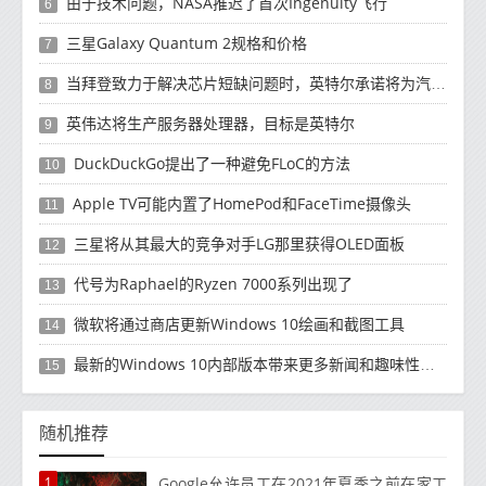
由于技术问题，NASA推迟了首次Ingenuity飞行
6
三星Galaxy Quantum 2规格和价格
7
当拜登致力于解决芯片短缺问题时，英特尔承诺将为汽车制造商提供帮助
8
英伟达将生产服务器处理器，目标是英特尔
9
DuckDuckGo提出了一种避免FLoC的方法
10
Apple TV可能内置了HomePod和FaceTime摄像头
11
三星将从其最大的竞争对手LG那里获得OLED面板
12
代号为Raphael的Ryzen 7000系列出现了
13
微软将通过商店更新Windows 10绘画和截图工具
14
最新的Windows 10内部版本带来更多新闻和趣味性任务栏改进
15
随机推荐
1
Google允许员工在2021年夏季之前在家工