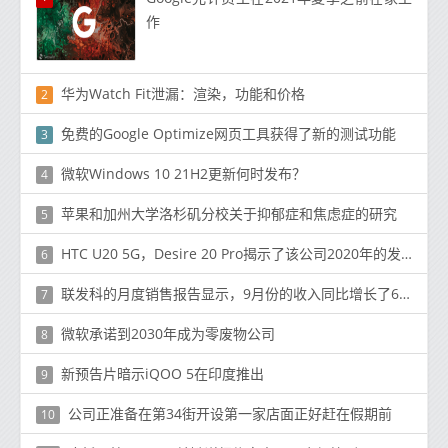
作
华为Watch Fit泄漏：渲染，功能和价格
2
免费的Google Optimize网页工具获得了新的测试功能
3
微软Windows 10 21H2更新何时发布？
4
苹果和加州大学洛杉矶分校关于抑郁症和焦虑症的研究
5
HTC U20 5G，Desire 20 Pro揭示了该公司2020年的发展
6
联发科的月度销售报告显示，9月份的收入同比增长了61.2％
7
微软承诺到2030年成为零废物公司
8
新预告片暗示iQOO 5在印度推出
9
公司正准备在第34街开设第一家店面正好赶在假期前
10