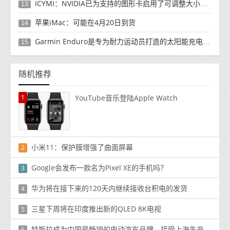
ICYMI：NVIDIA已为支持的图形卡启用了可调整大小的BAR和RTX语音
13
苹果iMac：可能在4月20日到货
14
Garmin Enduro是专为耐力运动员打造的太阳能充电智能手表
15
随机推荐
1
YouTube音乐登陆Apple Watch
小米11：保护膜增强了曲面屏幕
2
Google会发布一款名为Pixel XE的手机吗？
3
华为将在接下来的120天内继续接收台积电的发货
4
三星下周将在印度推出新的QLED 8K电视
5
特斯拉成为中国最畅销的电动汽车品牌，接受上海生产的Model Y SUV的订单
6