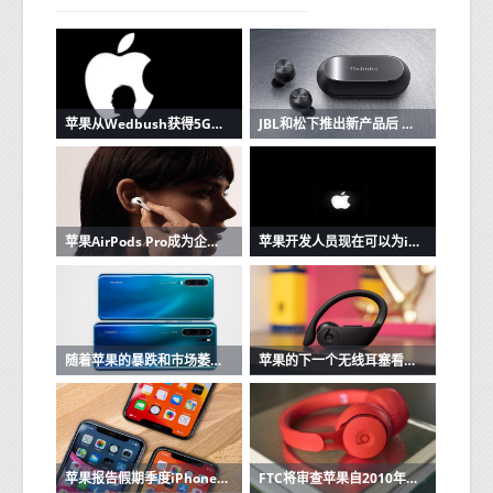
苹果从Wedbush获得5G潜在看涨信号
JBL和松下推出新产品后 苹果AirPods的竞争加剧
苹果AirPods Pro成为企业家最好朋友的3个原因
苹果开发人员现在可以为iOS和Mac应用程序创建单一购买的应用程序版本
随着苹果的暴跌和市场萎缩，华为在中国保持强大
苹果的下一个无线耳塞看起来很像Beats Powerbeats Pro
苹果报告假期季度iPhone销售强劲
FTC将审查苹果自2010年以来的收购