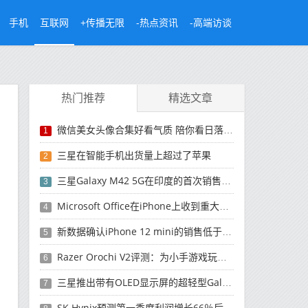
手机
互联网
+传播无限
-热点资讯
-高端访谈
热门推荐
精选文章
微信美女头像合集好看气质 陪你看日落的人比日落更浪漫
1
三星在智能手机出货量上超过了苹果
2
三星Galaxy M42 5G在印度的首次销售将于今晚开始
3
Microsoft Office在iPhone上收到重大更新
4
新数据确认iPhone 12 mini的销售低于预期
5
Razer Orochi V2评测：为小手游戏玩家设计的鼠标
6
三星推出带有OLED显示屏的超轻型Galaxy Book Pro和Galaxy Book Pro 360笔记本电脑
7
SK Hynix预测第一季度利润增长66％后，对芯片的需求将增强