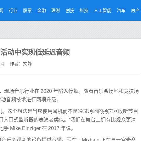
观
行业
股票
金融
理财
创投
科技
人工智能
汽车
房产
现场活动中实现低延迟音频
经网
作者：文静
传播，现场音乐行业在 2020 年陷入停顿。随着音乐会场地和竞技场
场活动音频技术进行两项升级。
的手机。这个想法是当您使用耳机而不是通过场地的扬声器收听节目
用入耳式监听器的表演者类似。“我们在舞台上拥有比观众更清
 Mike Einziger 在 2017 年说。
向音乐会观众的设备提供音频。现在，Mixhalo 正在与一家未命