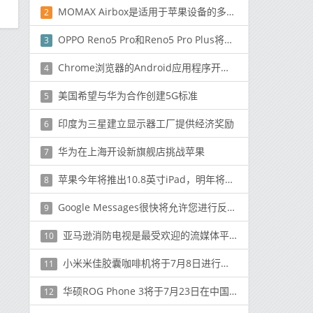
MOMAX Airbox是适用于苹果设备的多设备无线充电电源
2
OPPO Reno5 Pro和Reno5 Pro Plus将由Snapdragon 860供电
3
Chrome浏览器的Android应用程序开始提供链接预览
4
美国希望与华为合作创建5G标准
5
印度为三星建立显示器工厂提供经济奖励
6
华为在上海开设新旗舰店挑战苹果
7
苹果今年将推出10.8英寸iPad，明年将推出8.5英寸iPad Mini
8
Google Messages很快将允许您进行反应 绘制图像等
9
亚马逊消防电视是最受欢迎的流媒体平台
10
小米米佳胶囊咖啡机将于7月8日进行众筹
11
华硕ROG Phone 3将于7月23日在中国推出
12