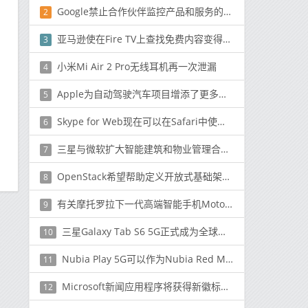
Google禁止合作伙伴监控产品和服务的广告
2
亚马逊使在Fire TV上查找免费内容变得更加容易
3
小米Mi Air 2 Pro无线耳机再一次泄漏
4
Apple为自动驾驶汽车项目增添了更多动力
5
Skype for Web现在可以在Safari中使用，仍不支持Firefox
6
三星与微软扩大智能建筑和物业管理合作伙伴关系
7
OpenStack希望帮助定义开放式基础架构的未来
8
有关摩托罗拉下一代高端智能手机Moto G100的细节
9
三星Galaxy Tab S6 5G正式成为全球首款5G平板电脑 于今日开始发售
10
Nubia Play 5G可以作为Nubia Red Magic 5G Lite在全球市场推出
11
Microsoft新闻应用程序将获得新徽标以及COVID-19新闻
12