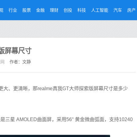
观
行业
股票
金融
理财
创投
科技
人工智能
汽车
房产
索版屏幕尺寸
经网
作者：文静
大、更清晰，那realme真我GT大师探索版屏幕尺寸是多少
寸是三星 AMOLED曲面屏，采用56° 黄金微曲弧面，支持10240