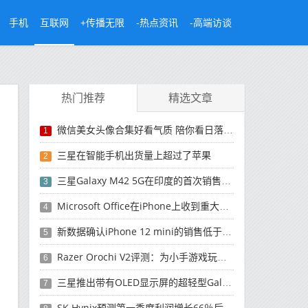
手机
互联网
+传播无限
-热点资讯
-高端访谈
热门推荐
精选文章
微信美女头像合集好看气质 陪你看日落的人比日落更浪漫
1
三星在智能手机出货量上超过了苹果
2
三星Galaxy M42 5G在印度的首次销售将于今晚开始
3
Microsoft Office在iPhone上收到重大更新
4
新数据确认iPhone 12 mini的销售低于预期
5
Razer Orochi V2评测：为小手游戏玩家设计的鼠标
6
三星推出带有OLED显示屏的超轻型Galaxy Book Pro和Galaxy Book Pro 360笔记本电脑
7
SK Hynix预测第一季度利润增长66％后，对芯片的需求将增强