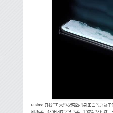
realme 真我GT 大师探索版机身正面的屏
刷新率、480Hz触控报点率、100% P3色域