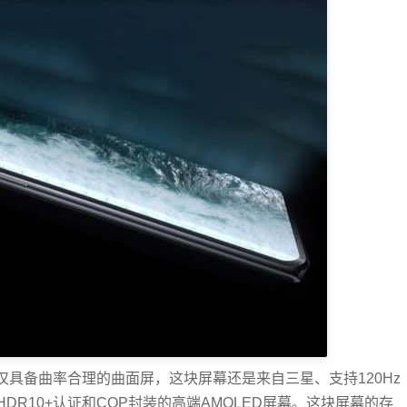
幕不仅具备曲率合理的曲面屏，这块屏幕还是来自三星、支持120Hz
、HDR10+认证和COP封装的高端AMOLED屏幕。这块屏幕的存