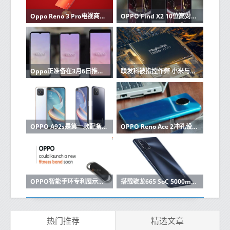
Oppo Reno 3 Pro电视商业视频充分展现了设计
OPPO Find X2 10位高对比度屏幕收到取笑
Oppo正准备在3月6日推出其Find X2旗舰产品
联发科被指控作弊 小米与Oppo Realme成为焦点
OPPO A92s是第一款配备Dimensity 800处理器的手机
OPPO Reno Ace 2冲孔设计和四摄相机获得TENAA认证
OPPO智能手环专利展示了前所未有的设计
搭载骁龙665 SoC 5000mAh电池的Oppo A52在中国推出
热门推荐
精选文章