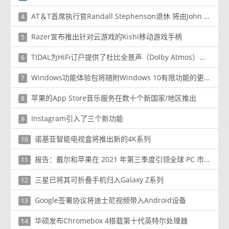
AT＆T首席执行官Randall Stephenson退休 将由John Stankey接任
4
Razer宣布推出针对云游戏的Kishi移动游戏手柄
5
TIDAL为HiFi订户提供了杜比全景声（Dolby Atmos）款待
6
Windows功能体验包将随附Windows 10有限功能的更新
7
苹果的App Store音乐服务在数十个新国家/地区推出
8
Instagram引入了三个新功能
9
诺基亚智能电视盒将推出新的4K系列
10
报告：戴尔和苹果在 2021 年第三季度引领全球 PC 市场增长
11
三星已将其可折叠手机归入Galaxy Z系列
12
Google签署协议将迪士尼视频带入Android设备
13
华硕发布Chromebox 4搭载第十代英特尔处理器
14