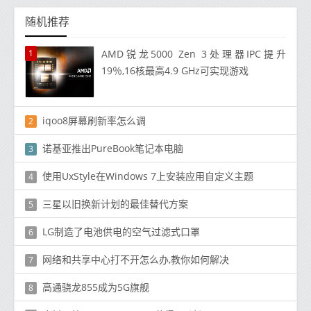
随机推荐
1
AMD锐龙5000 Zen 3处理器IPC提升
19％,16核最高4.9 GHz可实现游戏
iqoo8屏幕刷新率怎么调
2
诺基亚推出PureBook笔记本电脑
3
使用UxStyle在Windows 7上安装应用自定义主题
4
三星以旧换新计划的最佳替代方案
5
LG制造了电池供电的空气过滤式口罩
6
网络和共享中心打不开怎么办,教你如何解决
7
高通骁龙855成为5G旗舰
8