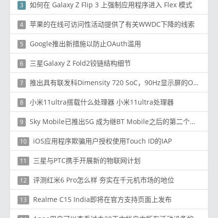
如何在 Galaxy Z Flip 3 上强制应用程序进入 Flex 模式
3
苹果的在线可访问性活动提供了有关WWDC下降的线索
4
Google推出新措施以防止OAuth滥用
5
三星Galaxy Z Fold2铰链结构细节
6
推出具有联发科Dimensity 720 SoC，90Hz显示屏的OPPO A72 5G：价格，功能
7
小米11ultra搭载什么处理器 小米11ultra处理器
8
Sky Mobile已推出5G 成为继BT Mobile之后的第二个英国MVNO
9
iOS应用程序欺骗用户授权使用Touch ID的IAP
10
三星与PTC携手开展新的物联网计划
11
评测红米6 Pro怎么样 夯实在千元机市场的地位
12
Realme C15 India即将在官方支持页面上发布
13