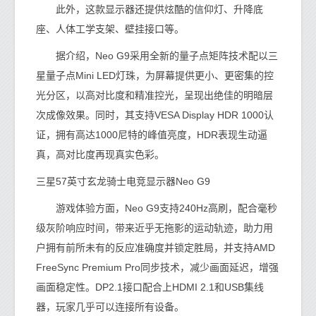
此外，这款显示器还提供炫酷的信仰灯、升降底
座、人体工学支架、壁挂接口等。
据介绍，Neo G9采用全新的量子点矩阵技术配以三
星量子点Mini LED灯珠，为屏幕提供更小、更密集的控
光分区，以高对比度和精准控光，呈现出绝佳的明暗层
次成像效果。同时，其支持VESA Display HDR 1000认
证，拥有高达1000尼特的峰值亮度，HDR表现生动逼
真，高对比度再现真实色彩。
三星57英寸玄龙骑士电竞显示器Neo G9
游戏体验方面，Neo G9支持240Hz高刷，配合毫秒
级灰阶响应时间，带来近乎无拖影的运动轨迹，助力用
户拥有前所未有的反应准确度并锁定胜局，并支持AMD
FreeSync Premium Pro同步技术，减少画面延迟，增强
画面稳定性。DP2.1接口配合上HDMI 2.1和USB集线
器，玩家几乎可以连接所有设备。