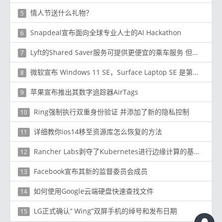
情人节送什么礼物？
5
Snapdeal宣布面向全球专业人士的AI Hackathon
6
Lyft的Shared Saver服务可提供更便宜的乘车服务 但您需要走一点路
7
微软宣布 Windows 11 SE，Surface Laptop SE 是第一款运行它的笔记本电脑
8
苹果宣布推出其数字追踪器AirTags
9
Ring强制执行双重身份验证 并添加了新的隐私控制
10
详细教你ios14移至资源库怎么恢复的方法
11
Rancher Labs剥夺了Kubernetes进行边缘计算的基本能力
12
Facebook宣布其新的监督委员会成员
13
如何使用Google云端硬盘快速查找文件
14
LG正式确认“ Wing”双屏手机的绰号和发布日期
15