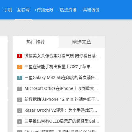
手机
互联网
+传播无限
-热点资讯
-高端访谈
热门推荐
精选文章
微信美女头像合集好看气质 陪你看日落的人比日落更浪漫
1
三星在智能手机出货量上超过了苹果
2
三星Galaxy M42 5G在印度的首次销售将于今晚开始
3
Microsoft Office在iPhone上收到重大更新
4
新数据确认iPhone 12 mini的销售低于预期
5
Razer Orochi V2评测：为小手游戏玩家设计的鼠标
6
三星推出带有OLED显示屏的超轻型Galaxy Book Pro和Galaxy Book Pro 360笔记本电脑
7
SK Hynix预测第一季度利润增长66％后，对芯片的需求将增强