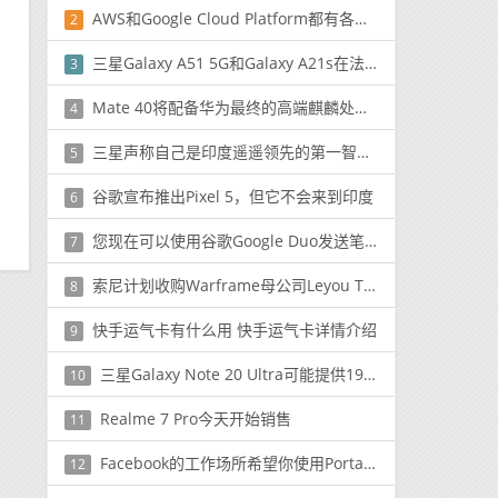
AWS和Google Cloud Platform都有各自的优势和劣势
2
三星Galaxy A51 5G和Galaxy A21s在法国亮相
3
Mate 40将配备华为最终的高端麒麟处理器
4
三星声称自己是印度遥遥领先的第一智能手机公司
5
谷歌宣布推出Pixel 5，但它不会来到印度
6
您现在可以使用谷歌Google Duo发送笔记和涂鸦
7
索尼计划收购Warframe母公司Leyou Technologies
8
快手运气卡有什么用 快手运气卡详情介绍
9
三星Galaxy Note 20 Ultra可能提供19.3：9的宽高比
10
Realme 7 Pro今天开始销售
11
Facebook的工作场所希望你使用Portal和你的同事视频聊天
12