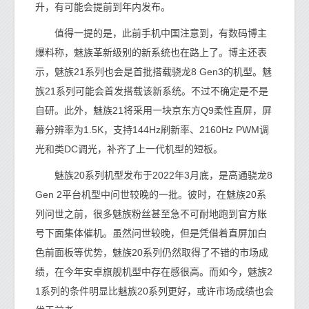
升，有可能会提前到年内发布。
值得一提的是，此前手机中国注意到，有数码博主
爆料称，魅族革新级别的新系统也在路上了。博主还表
示，魅族21系列也会是首批搭载骁龙8 Gen3的机型。魅
族21系列可能会首发搭载该新系统。不过不确定是不是
自研。此外，魅族21将采用一块京东方Q9柔性直屏，屏
幕分辨率为1.5K，支持144Hz刷新率、2160Hz PWM调
光和类DC调光，补齐了上一代机型的短板。
魅族20系列机型发布于2022年3月底，是高通骁龙8
Gen 2平台机型中问世较晚的一批。彼时，在魅族20系
列问世之前，很多魅族粉丝甚至急不可耐地跑到官方账
号下面集体催机。虽然问世较晚，但是凭借着直屏加白
色前面板等优势，魅族20系列仍然取得了不错的市场成
绩，在今年安卓旗舰机型中存在感很高。而如今，魅族2
1系列的条件明显比魅族20系列更好，或许市场成绩也会