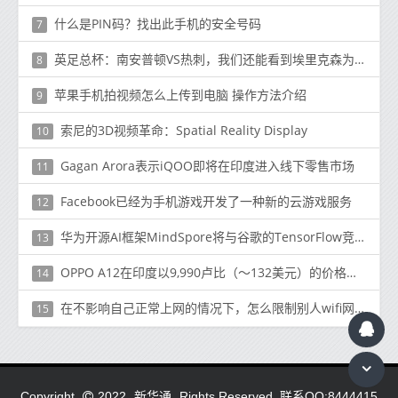
什么是PIN码？找出此手机的安全号码
7
英足总杯：南安普顿VS热刺，我们还能看到埃里克森为热刺披甲吗
8
苹果手机拍视频怎么上传到电脑 操作方法介绍
9
索尼的3D视频革命：Spatial Reality Display
10
Gagan Arora表示iQOO即将在印度进入线下零售市场
11
Facebook已经为手机游戏开发了一种新的云游戏服务
12
华为开源AI框架MindSpore将与谷歌的TensorFlow竞争
13
OPPO A12在印度以9,990卢比（〜132美元）的价格推出
14
在不影响自己正常上网的情况下，怎么限制别人wifi网速
15
新华通.
Copyright
2022
Rights Reserved. 联系QQ:8444415