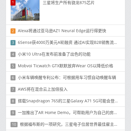
1
三星将生产所有骁龙875芯片
Alexa将通过亚马逊AZ1 Neural Edge运行得更快
2
6Sense获4000万美元A轮融资 通过AI实现B2B销售流程自动化
3
小米10 Ultra在发布前准备了出色的功能
4
Mobvoi Ticwatch GTX默默放弃Wear OS以降低价格
5
小米车辆唤醒专利公布：可根据用车习惯自动唤醒车辆
6
AWS将在混合云上加倍投入
7
搭载Snapdragon 765的三星Galaxy A71 5G可能会登陆美国
8
一加推出了AR Home Demo，可帮助用户为自己的房屋选择一加电视系列的尺寸
9
根据福布斯的一项研究，三星电子位居世界最佳雇主第一名
10