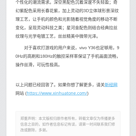
个性化的潮流需求。深空黑配色沉着深邃不失轻盈；奇
幻紫配色采用长春花紫，加上灵动的3D立体球形景深纹
理工艺，让手机的颜色和光影随着视觉角度的移动不断
变化，呈现灵动科技之美；星河金配色则结合经典拉丝
纹理与光学电镀工艺，丝丝精美中微带光泽。
对于喜欢打游戏的用户来说，vivo Y36也足够用，9
0Hz的高刷和180Hz的触控采样率保证了手机画面流畅，
操作丝滑，可玩性极高。
新经网
以上问题已经回答了。如果你想了解更多，请关
https://www.xinhuatone.com/
网站 (
)
郑重声明：本文版权归原作者所有，转载文章仅为传播更多
信息之目的，如作者信息标记有误，请第一时间联系我们修
改或删除，多谢。