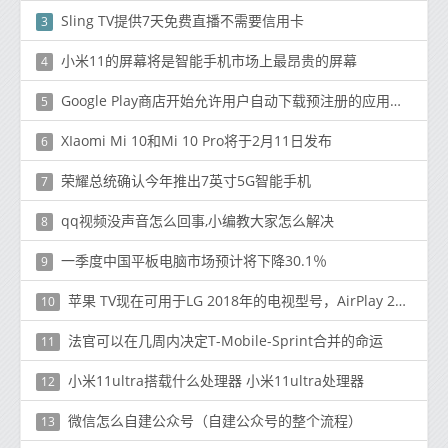
Sling TV提供7天免费直播不需要信用卡
3
小米11的屏幕将是智能手机市场上最昂贵的屏幕
4
Google Play商店开始允许用户自动下载预注册的应用和游戏
5
XIaomi Mi 10和Mi 10 Pro将于2月11日发布
6
荣耀总统确认今年推出7英寸5G智能手机
7
qq视频没声音怎么回事,小编教大家怎么解决
8
一季度中国平板电脑市场预计将下降30.1％
9
苹果 TV现在可用于LG 2018年的电视型号，AirPlay 2和HomeKit稍后推出
10
法官可以在几周内决定T-Mobile-Sprint合并的命运
11
小米11ultra搭载什么处理器 小米11ultra处理器
12
微信怎么自建公众号（自建公众号的整个流程）
13