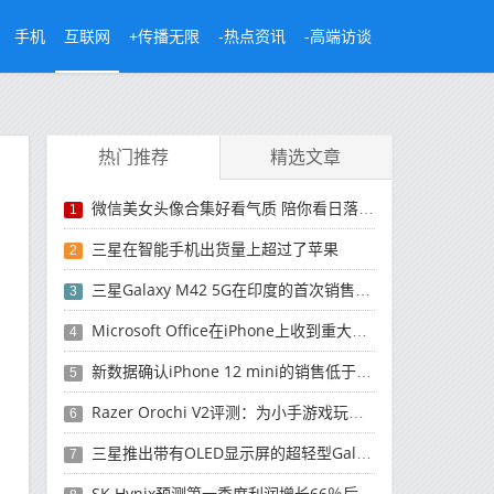
手机
互联网
+传播无限
-热点资讯
-高端访谈
热门推荐
精选文章
微信美女头像合集好看气质 陪你看日落的人比日落更浪漫
1
三星在智能手机出货量上超过了苹果
2
三星Galaxy M42 5G在印度的首次销售将于今晚开始
3
Microsoft Office在iPhone上收到重大更新
4
新数据确认iPhone 12 mini的销售低于预期
5
Razer Orochi V2评测：为小手游戏玩家设计的鼠标
6
三星推出带有OLED显示屏的超轻型Galaxy Book Pro和Galaxy Book Pro 360笔记本电脑
7
SK Hynix预测第一季度利润增长66％后，对芯片的需求将增强