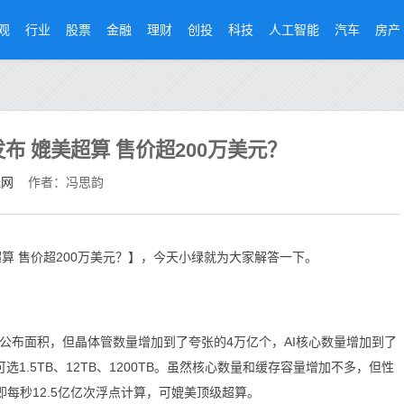
观
行业
股票
金融
理财
创投
科技
人工智能
汽车
房产
发布 媲美超算 售价超200万美元？
经网
作者：冯思韵
美超算 售价超200万美元？】，今天小绿就为大家解答一下。
公布面积，但晶体管数量增加到了夸张的4万亿个，AI核心数量增加到了
选1.5TB、12TB、1200TB。虽然核心数量和缓存容量增加不多，但性
，即每秒12.5亿亿次浮点计算，可媲美顶级超算。