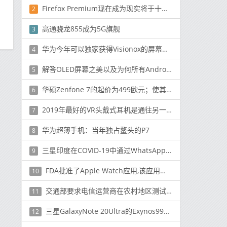
Firefox Premium现在成为现实将于十月发布
2
高通骁龙855成为5G旗舰
3
华为今年可以独家获得Visionox的屏幕下摄像头解决方案
4
解答OLED屏幕之美以及为何所有Android设备都应使用它们
5
华硕Zenfone 7的起价为499欧元；使其成为最便宜的SD865 +手机之一
6
2019年最好的VR头戴式耳机是通往另一个世界的最佳门户
7
华为超薄手机：当年独占鳌头的P7
8
三星印度在COVID-19中通过WhatsApp引入了客户服务
9
FDA批准了Apple Watch应用,该应用可帮助治疗与PTSD相关的疾病
10
交通部要求电信运营商在农村地区测试5G，并分配低于6GHz的频段和毫米波频谱
11
三星GalaxyNote 20Ultra的Exynos990基准泄漏,性能没有重大改善
12