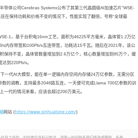
司Cerebras Systems公布了其第三代晶圆级AI加速芯片“WSE-
数令人震惊，而且在保持功耗和价格不变的情况下，性能实现了翻倍，号称“全球最
代WSE-1，基于台积电16nm工艺，面积为46225平方毫米，晶体管1.2万亿
PB/s内存带宽和100Pb/s互连带宽，功耗达15千瓦。随后在2021年，该公
面积保持不变，晶体管数量增加到2.6万亿个，核心数量增加到85万个，缓
达到220Pb/s。
倍的下一代AI大模型，能在单一逻辑内存空间内存储24万亿参数，无需分区
的调教，支持最多2048路互连，一天便可完成Llama 700亿参数的训
据上一代的情况来看，应该会超过200万美元。
网
https://www.xinhuatone.com/
网站 (
)
多信息之目的，如作者信息标记有误，请第一时间联系我们修改或删除，多谢。