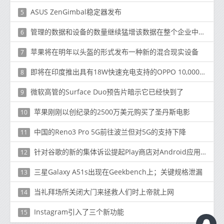
ASUS ZenGimbal稳定器发布
5
管理的数据和设备的数量继续猛增该数据在整个企业中以多种格式存在
6
苹果将在明年以头盔的形式发布一种新的混合现实设备
7
即将在印度推出具有18W快速充电支持的OPPO 10,000mAh移动电源2
8
微软高管的Surface Duo预告片暗示它已经快到了
9
苹果刚刚以创纪录的2500万美元购买了圣丹斯电影
10
中国的Reno3 Pro 5G前往波兰但对5G的支持下降
11
针对谷歌的新的集体诉讼提起Play商店对Android应用分发的垄断
12
三星Galaxy A51s出现在Geekbench上；关键规格泄漏
13
当礼拜场所关闭大门来拯救人们时上帝就上网
14
Instagram引入了三个新功能
15