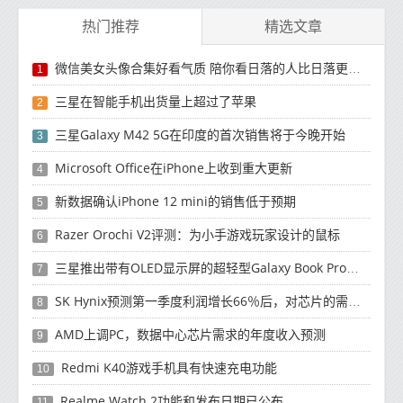
热门推荐
精选文章
微信美女头像合集好看气质 陪你看日落的人比日落更浪漫
1
三星在智能手机出货量上超过了苹果
2
三星Galaxy M42 5G在印度的首次销售将于今晚开始
3
Microsoft Office在iPhone上收到重大更新
4
新数据确认iPhone 12 mini的销售低于预期
5
Razer Orochi V2评测：为小手游戏玩家设计的鼠标
6
三星推出带有OLED显示屏的超轻型Galaxy Book Pro和Galaxy Book Pro 360笔记本电脑
7
SK Hynix预测第一季度利润增长66％后，对芯片的需求将增强
8
AMD上调PC，数据中心芯片需求的年度收入预测
9
Redmi K40游戏手机具有快速充电功能
10
Realme Watch 2功能和发布日期已公布
11