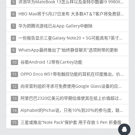
评测华为MateBook 13怎么样以及英特尔酷睿i9 9980XE性能如何
5
HBO Max将于5月27日发布 大多数AT＆T客户将免费获得
6
华为把腾讯游戏已从App Gallery中删除
7
一份报告显示三星Galaxy Note20 + 5G可能具有7英寸的屏幕
8
WhatsApp最终推出了“始终静音聊天”选项附带的更新
9
谷歌Android 12带有CarKey功能
10
OPPO Enco W51带有触控功能的耳机在印度推出，价格为4999卢比
11
向非营利组织寻求可免费使用Google Glass设备的应用程序
12
阿里巴巴2320亿美元的早期估值使其在纸上价值超过eBay和亚马逊的总和
13
Alphabet的Pichai说，只有10％到20％的参与度，联系人追踪才有意义
14
三星或推出“Note Pack”保护套 用于存放 S Pen 折叠版
15