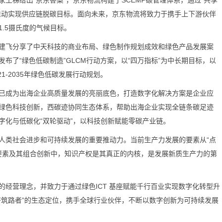
秭给出“京东答案”，京东物流构建了SCEMP碳管理体系，通过“共享
推动实现供应链脱碳目标。面向未来，京东物流将致力于携手上下游伙伴
.5摄氏度的气候目标。
飞分享了中天科技的商业布局、绿色制作规划成效和绿色产品发展案
发布了“绿色低碳制造”GLCM行动方案，以“四万指标”为中长期目标，以
1-2035年绿色低碳发展行动规划。
成为出海企业高质量发展的亮丽底色，打造数字化解决方案是企业应
绿色科技创新，西碳迹协同生态体系，帮助出海企业实现全链条碳足迹
字化与低碳化“双轮驱动”，以科技创新赋能零碳产业链。
类社会进步和可持续发展的重要推动力。当前生产力发展的要素从“点
生产要素及其组合创新中，知识产权是其真正的内核，是发展新质生产力的第
营理念，并致力于通过绿色ICT 基座赋能千行百业实现数字化转型升
济筑路者”的生态定位，携手全球行业伙伴，不断以数字创新为可持续发展