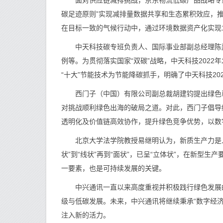
面对供应链减排挑战，京东物流低碳产品战略专家王
碳足迹原则”实现减排量数据共享和生态累积效应，
在目标一致的气候行动中，通过环境数据资产化实现1
中天科技碳专班负责人、国际事业部副总经理陈建
例等。为贯彻落实国家“双碳”战略，中天科技2022年
“十大”节能技术为节能降碳抓手，明确了中天科技202
西门子（中国）有限公司副总裁胡建钧提出绿色已
对挑战顺利绿色出海的破局之道。对此，西门子倡导
透明化及价值链高效协作，提升绿色竞争优势，以数
北京大学法学院教授易继明认为，新质生产力是人
状”到“线状”再到“面状”，已呈“立体状”，在新型
一要素，也是可持续发展的关键。
中兴通讯一直以来高度重视并积极践行绿色发展的经
级与低碳发展。未来，中兴通讯将继续秉承“数字经
注入新的活力。