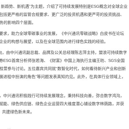
新趋势、新机遇”为主题，介绍了可持续发展特别是ESG概念对全球企业
包括更严格的监管合规要求、更广泛的投资机遇和更严苛的投资挑战、
财务的影响四个层面。
策要求，助力全球零碳事业的发展，《中兴通讯零碳战略》白皮书在论坛
企业的构想与展望，以及在全球范围内进行绿色实践的经验。
向，由中兴通讯副总裁、品牌及公关总经理陈志萍主持，盟浪可持续数字
ESG首席分析师张若海、《财富》中国上海执行主编王昉、SGS全国
人桂萱参与讨论。五位嘉宾共同就“数智化时代，如何看待新兴产业和创新
展进程中扮演的角色”等问题发表真知灼见。此外，在具体行业领域上，
中兴通讯积极践行可持续发展理念，秉持科技向善，弥合数字鸿沟，
赋能、绿色供应链、绿色企业运营四大维度潜心铺设数字林荫路，并获
，共建绿色新未来。