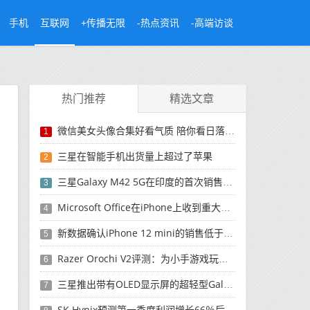
手机
互联网
+传播无限
-热点资讯
-高端访谈
热门推荐
精选文章
微信美女头像合集好看气质 陪你看日落的人比日落更浪漫
1
三星在智能手机出货量上超过了苹果
2
三星Galaxy M42 5G在印度的首次销售将于今晚开始
3
Microsoft Office在iPhone上收到重大更新
4
新数据确认iPhone 12 mini的销售低于预期
5
Razer Orochi V2评测：为小手游戏玩家设计的鼠标
6
三星推出带有OLED显示屏的超轻型Galaxy Book Pro和Galaxy Book Pro 360笔记本电脑
7
SK Hynix预测第一季度利润增长66％后，对芯片的需求将增强