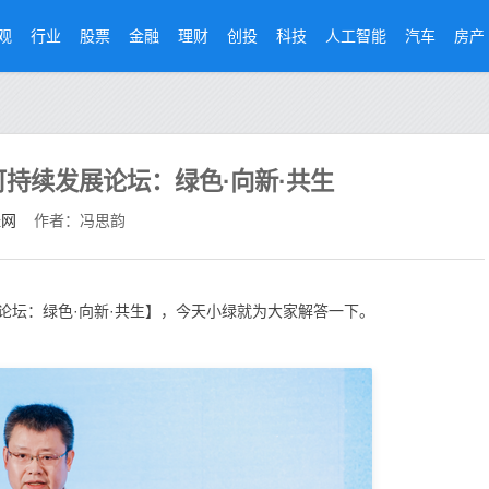
观
行业
股票
金融
理财
创投
科技
人工智能
汽车
房产
”可持续发展论坛：绿色·向新·共生
经网
作者：冯思韵
展论坛：绿色·向新·共生】，今天小绿就为大家解答一下。