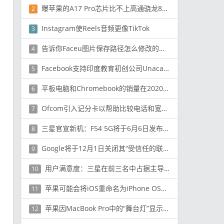
曝苹果的A17 Pro芯片比不上高通骁龙8G3 博主：难蚌
2
Instagram使Reels音频更像TikTok
3
告诉你Faceu图片保存路径怎么修改的方法
4
Facebook支持印度教育初创公司Unacademy
5
平板电脑和Chromebook的销量在2020年底飙升，联想领跑
6
Ofcom引入记分卡以帮助比较电话和宽带公司
7
三星官宣新机：F54 5G将于6月6日发布 外观图放出
8
Google将于12月1日关闭其“受信任的联系人”应用
9
用户满意度：三星在前三名中占据主导地位，但苹果在总排名中名列第三
10
苹果可能会将iOS重命名为iPhone OS，将iPhone重命名为Apple Phone
11
苹果因MacBook Pro中的“舞台灯”显示问题而被起诉
12