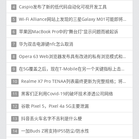
Caspio发布了新的低代码自动化可视开发工具
4
Wi-Fi Alliance网站上发现的三星Galaxy M01可能即将推出
5
苹果因MacBook Pro中的“舞台灯”显示问题而被起诉
6
华为双击电源键nfc怎么取消
7
Opera 63 Web浏览器发布具有改进的私有浏览模式和书签
8
在5G覆盖之后，现在T-Mobile在另一个关键指标上击败了Verizon和AT＆T
9
Realme X7 Pro TENAA列表最终更新为完整规格；将与Redmi K30 Ultra竞争
10
黑客们正利用Covid-19的破坏技术渗透公司网络
11
谷歌 Pixel 5，Pixel 4a 5G主要泄漏
12
抖音丢火车名字不吉利是什么梗
13
一加Buds Z将支持IP55防尘/防水性
14