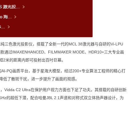
4K纯三色激光投影仪，搭载了全新一代的MCL 38激光器与自研的Vi-LPU
通过IMAXENHANCED、FILMMAKER MODE、HDR10+三大专业画
短2米的距离内即可投射出百吋巨幕。
研的AI-PQ画质平台，基于星海大模型，经过200+专业算法工程师的精心打
降低了散斑干扰，进一步提升了画面的观感。
dda C2 Ultra在保护用户视力方面也下足了功夫。其搭载的自研创新
Hz的超低下潜，配合哈曼JBL 2.1声道和对称式双立体扬声器设计，为