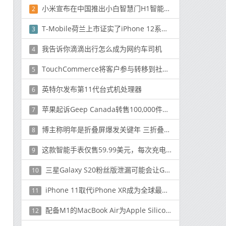
小米宣布在中国推出小白智慧门H1智能门众筹
2
T-Mobile荷兰上市证实了iPhone 12系列的绰号
3
我告诉你滴滴出行怎么成为网约车司机
4
TouchCommerce将客户参与转移到社交网络
5
英特尔发布第11代台式机处理器
6
苹果起诉Geep Canada转售100,000件回收的设备
7
博主称明年是折叠屏爆发关键年 三折叠/折叠Pad将落地
8
这款智能手表仅售59.99美元，每次充电可使用10天
9
三星Galaxy S20粉丝版泄漏可能会让Galaxy Note 20拥有者生气
10
iPhone 11取代iPhone XR成为全球最受欢迎的智能手机
11
配备M1的MacBook Air为Apple Silicon提供了首款Mac
12