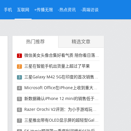
手机
互联网
+传播无限
-热点资讯
-高端访谈
热门推荐
精选文章
微信美女头像合集好看气质 陪你看日落的人比日落更浪漫
1
三星在智能手机出货量上超过了苹果
2
三星Galaxy M42 5G在印度的首次销售将于今晚开始
3
Microsoft Office在iPhone上收到重大更新
4
新数据确认iPhone 12 mini的销售低于预期
5
Razer Orochi V2评测：为小手游戏玩家设计的鼠标
6
三星推出带有OLED显示屏的超轻型Galaxy Book Pro和Galaxy Book Pro 360笔记本电脑
7
SK Hynix预测第一季度利润增长66％后，对芯片的需求将增强