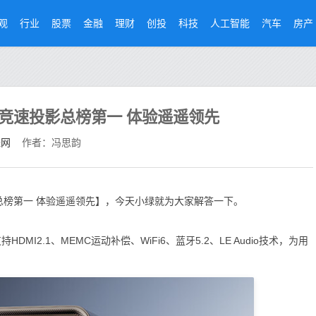
观
行业
股票
金融
理财
创投
科技
人工智能
汽车
房产
斩获京东竞速投影总榜第一 体验遥遥领先
经网
作者：冯思韵
速投影总榜第一 体验遥遥领先】，今天小绿就为大家解答一下。
持HDMI2.1、MEMC运动补偿、WiFi6、蓝牙5.2、LE Audio技术，为用