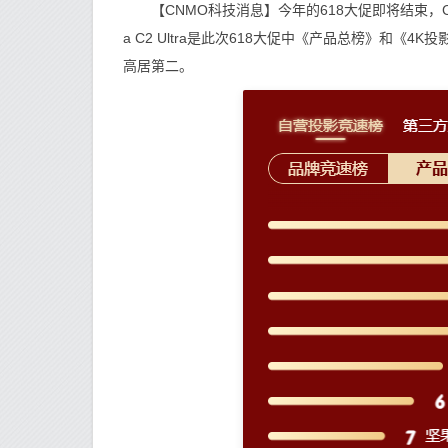
【CNMO科技消息】今年的618大促即将结束，CN
a C2 Ultra是此次618大促中《产品总榜》和《4
高居第二。