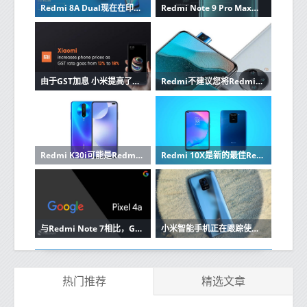
Redmi 8A Dual现在在印度公开发售
Redmi Note 9 Pro Max带回大屏幕体验
由于GST加息 小米提高了手机价格
Redmi不建议您将Redmi K30 Pro的刷新率调整到80Hz
Redmi K30i可能是Redmi K30 5G的便宜版本
Redmi 10X是新的最佳Redmi中档吗
与Redmi Note 7相比，Google Pixel 4a相机样品泄漏
小米智能手机正在跟踪使用习惯并浏览其所有者的数据[更新]
热门推荐
精选文章