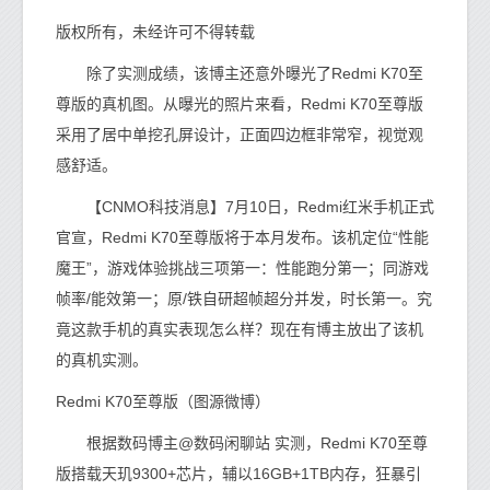
版权所有，未经许可不得转载
除了实测成绩，该博主还意外曝光了Redmi K70至
尊版的真机图。从曝光的照片来看，Redmi K70至尊版
采用了居中单挖孔屏设计，正面四边框非常窄，视觉观
感舒适。
【CNMO科技消息】7月10日，Redmi红米手机正式
官宣，Redmi K70至尊版将于本月发布。该机定位“性能
魔王”，游戏体验挑战三项第一：性能跑分第一；同游戏
帧率/能效第一；原/铁自研超帧超分并发，时长第一。究
竟这款手机的真实表现怎么样？现在有博主放出了该机
的真机实测。
Redmi K70至尊版（图源微博）
根据数码博主@数码闲聊站 实测，Redmi K70至尊
版搭载天玑9300+芯片，辅以16GB+1TB内存，狂暴引