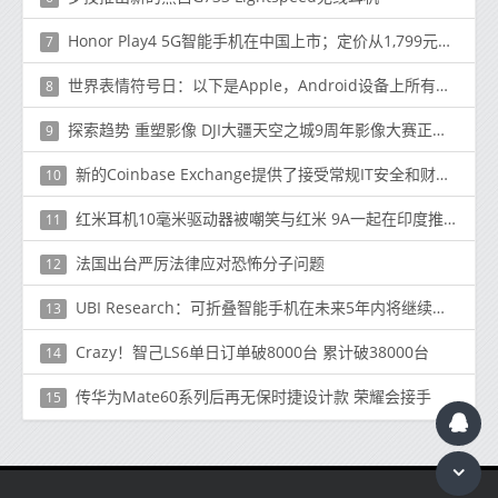
Honor Play4 5G智能手机在中国上市；定价从1,799元（225美元）开始
7
世界表情符号日：以下是Apple，Android设备上所有新的表情符号
8
探索趋势 重塑影像 DJI大疆天空之城9周年影像大赛正式启动
9
新的Coinbase Exchange提供了接受常规IT安全和财务审计”的希望
10
红米耳机10毫米驱动器被嘲笑与红米 9A一起在印度推出
11
法国出台严厉法律应对恐怖分子问题
12
UBI Research：可折叠智能手机在未来5年内将继续使用UTG和CPI
13
Crazy！智己LS6单日订单破8000台 累计破38000台
14
传华为Mate60系列后再无保时捷设计款 荣耀会接手
15