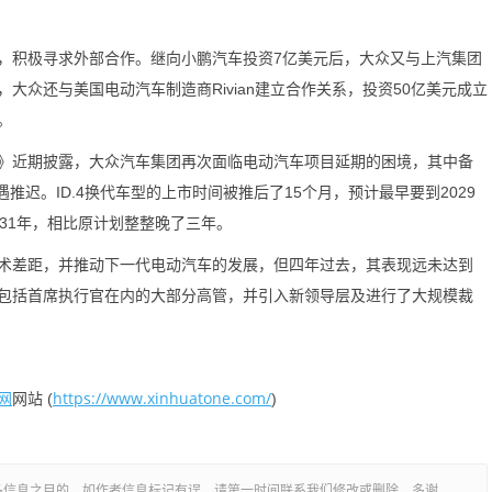
积极寻求外部合作。继向小鹏汽车投资7亿美元后，大众又与上汽集团
大众还与美国电动汽车制造商Rivian建立合作关系，投资50亿美元成立
。
近期披露，大众汽车集团再次面临电动汽车项目延期的困境，其中备
遇推迟。ID.4换代车型的上市时间被推后了15个月，预计最早要到2029
031年，相比原计划整整晚了三年。
技术差距，并推动下一代电动汽车的发展，但四年过去，其表现远未达到
雇了包括首席执行官在内的大部分高管，并引入新领导层及进行了大规模裁
网
https://www.xinhuatone.com/
网站 (
)
多信息之目的，如作者信息标记有误，请第一时间联系我们修改或删除，多谢。