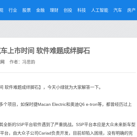
观
行业
股票
金融
理财
创投
科技
人工智能
汽车
房产
车上市时间 软件难题成绊脚石
经网
作者：冯思韵
间 软件难题成绊脚石】，今天小绿就为大家解答一下。
保时捷Macan Electric和奥迪Q6 e-tron等，都曾经历过上
新的SSP平台软件遇到了严重挑战。SSP平台本应是大众未来新车型
软件平台，由大众子公司Cariad负责开发，目前却陷入困境，没有明确的完