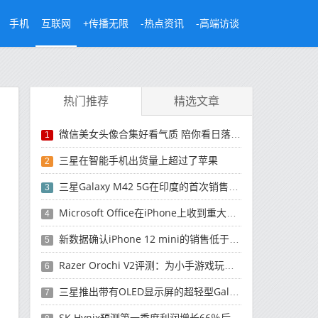
手机
互联网
+传播无限
-热点资讯
-高端访谈
热门推荐
精选文章
微信美女头像合集好看气质 陪你看日落的人比日落更浪漫
1
三星在智能手机出货量上超过了苹果
2
三星Galaxy M42 5G在印度的首次销售将于今晚开始
3
Microsoft Office在iPhone上收到重大更新
4
新数据确认iPhone 12 mini的销售低于预期
5
Razer Orochi V2评测：为小手游戏玩家设计的鼠标
6
三星推出带有OLED显示屏的超轻型Galaxy Book Pro和Galaxy Book Pro 360笔记本电脑
7
SK Hynix预测第一季度利润增长66％后，对芯片的需求将增强