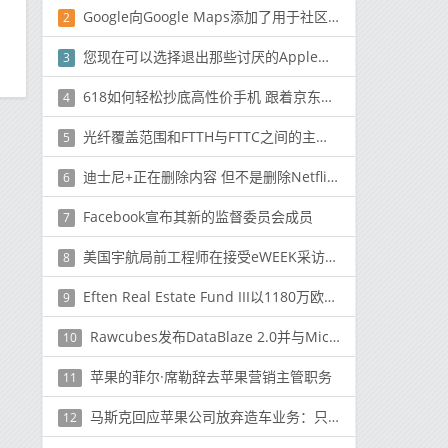
Google向Google Maps添加了用于社区编辑的选项
2
您现在可以选择退出那些讨厌的Apple订阅收据
3
618如何轻松抄底高性价手机 跟着京东手机折扣热销榜就够了
4
光纤覆盖范围和FTTH与FTTC之间的主要区别
5
迪士尼+正在删除内容 但不是删除Netflix的方式
6
Facebook宣布其新的监督委员会成员
7
美国宇航局前工程师在接受eWEEK采访时回想起阿波罗11号登月任务
8
Eften Real Estate Fund III以1180万欧元的价格收购了维尔纽斯商务中心
9
Rawcubes发布DataBlaze 2.0并与Microsoft建立共同销售合作伙伴关系
10
苹果的菲尔·席勒辞去苹果营销主管职务
11
马斯克回应苹果公司放弃造车业务：只有两个表情包
12