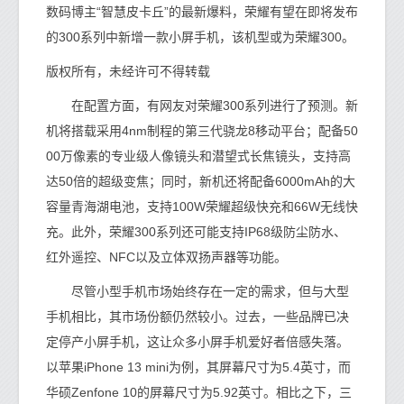
数码博主“智慧皮卡丘”的最新爆料，荣耀有望在即将发布
的300系列中新增一款小屏手机，该机型或为荣耀300。
版权所有，未经许可不得转载
在配置方面，有网友对荣耀300系列进行了预测。新
机将搭载采用4nm制程的第三代骁龙8移动平台；配备50
00万像素的专业级人像镜头和潜望式长焦镜头，支持高
达50倍的超级变焦；同时，新机还将配备6000mAh的大
容量青海湖电池，支持100W荣耀超级快充和66W无线快
充。此外，荣耀300系列还可能支持IP68级防尘防水、
红外遥控、NFC以及立体双扬声器等功能。
尽管小型手机市场始终存在一定的需求，但与大型
手机相比，其市场份额仍然较小。过去，一些品牌已决
定停产小屏手机，这让众多小屏手机爱好者倍感失落。
以苹果iPhone 13 mini为例，其屏幕尺寸为5.4英寸，而
华硕Zenfone 10的屏幕尺寸为5.92英寸。相比之下，三