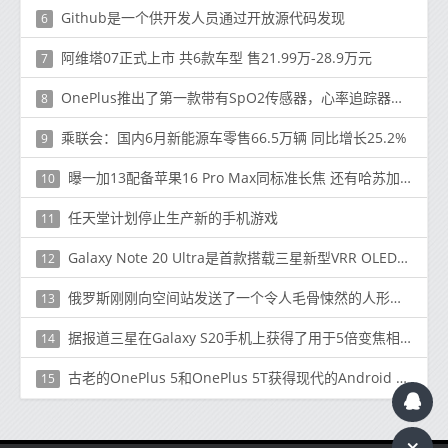
Github是一个供开发人员通过开放源代码发现
6
阿维塔07正式上市 共6款车型 售21.99万-28.9万元
7
OnePlus推出了第一款带有SpO2传感器，心率追踪器等的健身手环
8
乘联会：国内6月新能源车零售66.5万辆 同比增长25.2%
9
曝一加13配备苹果16 Pro Max同标准长焦 还有哈苏加持
10
任天堂计划停止生产新的手机游戏
11
Galaxy Note 20 Ultra是首款搭载三星新型VRR OLED显示屏的手机
12
俄罗斯刚刚向空间站发送了一个令人毛骨悚然的人形机器人
13
据报道三星在Galaxy S20手机上获得了用于5倍变焦相机的棱镜
14
古老的OnePlus 5和OnePlus 5T获得现代的Android 10好东西
15