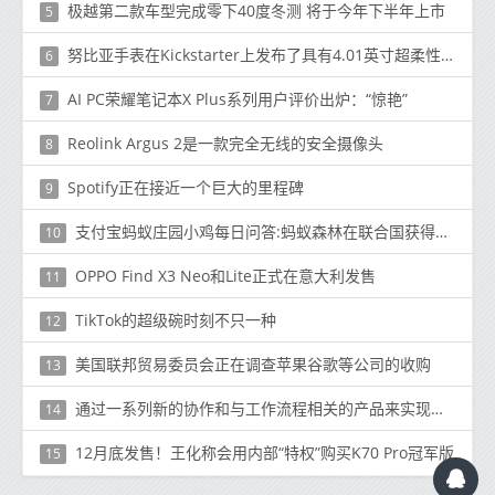
极越第二款车型完成零下40度冬测 将于今年下半年上市
5
努比亚手表在Kickstarter上发布了具有4.01英寸超柔性AMOLED屏幕的手表
6
AI PC荣耀笔记本X Plus系列用户评价出炉：“惊艳”
7
Reolink Argus 2是一款完全无线的安全摄像头
8
Spotify正在接近一个巨大的里程碑
9
支付宝蚂蚁庄园小鸡每日问答:蚂蚁森林在联合国获得什么奖
10
OPPO Find X3 Neo和Lite正式在意大利发售
11
TikTok的超级碗时刻不只一种
12
美国联邦贸易委员会正在调查苹果谷歌等公司的收购
13
通过一系列新的协作和与工作流程相关的产品来实现自身的多元化
14
12月底发售！王化称会用内部“特权”购买K70 Pro冠军版
15