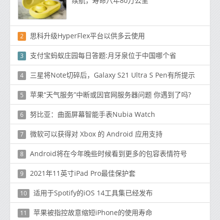
续航，寿命八年80万公里
思科升级HyperFlex平台以供多云使用
2
支付宝蚂蚁庄园每日答题:月牙泉位于中国哪个省
3
三星将Note切碎后，Galaxy S21 Ultra S Pen有所提示
4
苹果“天气服务”中断或因官网服务器问题 你遇到了吗?
5
努比亚：曲面屏幕智能手表Nubia Watch
6
微软可以获得对 Xbox 的 Android 应用支持
7
Android将在今年晚些时候看到更多的包容表情符号
8
2021年11英寸iPad Pro最佳保护套
9
适用于Spotify的iOS 14工具集已经发布
10
苹果被指控故意缩短iPhone的使用寿命
11