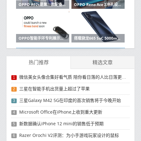
OPPO A92s是第一款配备Dimensity 800处理器的手机
OPPO Reno Ace 2冲孔设计和四摄相机获得TENAA认证
OPPO智能手环专利展示了前所未有的设计
搭载骁龙665 SoC 5000mAh电池的Oppo A52在中国推出
热门推荐
精选文章
微信美女头像合集好看气质 陪你看日落的人比日落更浪漫
1
三星在智能手机出货量上超过了苹果
2
三星Galaxy M42 5G在印度的首次销售将于今晚开始
3
Microsoft Office在iPhone上收到重大更新
4
新数据确认iPhone 12 mini的销售低于预期
5
Razer Orochi V2评测：为小手游戏玩家设计的鼠标
6