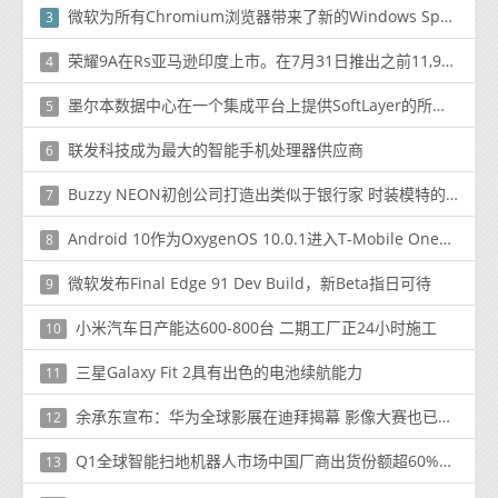
微软为所有Chromium浏览器带来了新的Windows Spellcheck
3
荣耀9A在Rs亚马逊印度上市。在7月31日推出之前11,999（〜$ 160）
4
墨尔本数据中心在一个集成平台上提供SoftLayer的所有云服务
5
联发科技成为最大的智能手机处理器供应商
6
Buzzy NEON初创公司打造出类似于银行家 时装模特的人造人
7
Android 10作为OxygenOS 10.0.1进入T-Mobile OnePlus 7 Pro
8
微软发布Final Edge 91 Dev Build，新Beta指日可待
9
小米汽车日产能达600-800台 二期工厂正24小时施工
10
三星Galaxy Fit 2具有出色的电池续航能力
11
余承东宣布：华为全球影展在迪拜揭幕 影像大赛也已启动
12
Q1全球智能扫地机器人市场中国厂商出货份额超60%，石头科技位居榜首
13