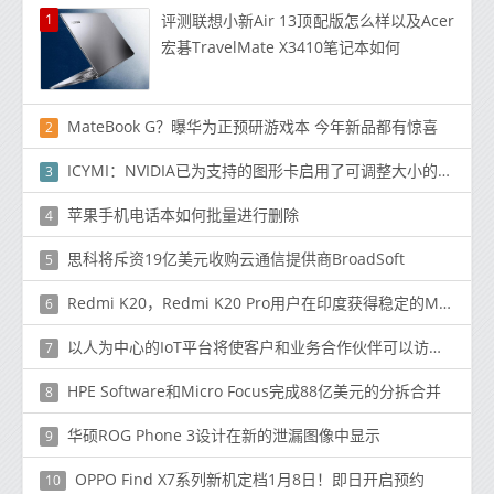
1
评测联想小新Air 13顶配版怎么样以及Acer
宏碁TravelMate X3410笔记本如何
MateBook G？曝华为正预研游戏本 今年新品都有惊喜
2
ICYMI：NVIDIA已为支持的图形卡启用了可调整大小的BAR和RTX语音
3
苹果手机电话本如何批量进行删除
4
思科将斥资19亿美元收购云通信提供商BroadSoft
5
Redmi K20，Redmi K20 Pro用户在印度获得稳定的MIUI 12更新
6
以人为中心的IoT平台将使客户和业务合作伙伴可以访问该公司的广泛技术
7
HPE Software和Micro Focus完成88亿美元的分拆合并
8
华硕ROG Phone 3设计在新的泄漏图像中显示
9
OPPO Find X7系列新机定档1月8日！即日开启预约
10