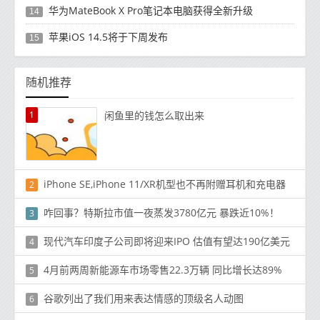
华为MateBook X Pro笔记本电脑获得全新升级
14
苹果iOS 14.5将于下周发布
15
随机推荐
1
闲鱼里的钱怎么取出来
iPhone SE,iPhone 11/XR机型也不再附赠耳机和充电器
2
咋回事？特斯拉市值一夜蒸发3780亿元 暴跌近10%！
3
现代汽车印度子公司即将迎来IPO 估值有望达190亿美元
4
4月前两周新能源车市场零售22.3万辆 同比增长达89%
5
谷歌列出了我们用来表达情感的顶级名人动图
6