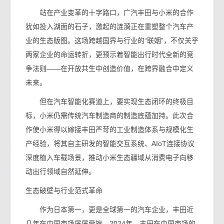
站在产业变革的十字路口，广汽丰田与小米的合作
犹如投入湖面的石子，激起的涟漪正在重塑整个汽车产
业的生态版图。这场跨越国界与行业的“联姻”，不仅关乎
两家企业的命运转折，更预示着智能出行时代全新的竞
争法则——在开放共生中创造价值，在跨界融合中定义
未来。
但在汽车智能化赛道上，要实现生态闭环的终极目
标，小米仍需传统汽车制造商的制造底蕴加持。此次合
作使小米得以嫁接丰田严苛的工业制造体系与规模化生
产经验，将其自主研发的智能交互系统、AIoT连接协议
深度植入车载场景，推动小米生态疆域从消费电子向移
动出行领域自然延伸。
生态破壁与行业范式革命
作为日本第一，更是全球第一的汽车企业，丰田近
几年在中国市场屡屡受挫。2024年，丰田在中国市场的