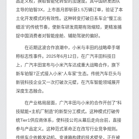
品定义权，换取智能化转型的加速度。其中国研发团队
主导的铂智3X，上市首月即斩获1.5万辆订单，验证了本
土化开发模式的有效性。这种转变打破日系车企"慢工出
细活"的传统节奏，使新车研发周期有效缩短，更精准捕
捉中国消费者对智能座舱、辅助驾驶的偏好。
在近期这波合作浪潮中，小米与丰田的战略牵手堪
称标志性事件。2025年6月12日，在广汽丰田科技日
上，广汽丰田宣布与小米汽车达成重大战略合作，旗下
新车铂智7正式接入小米“人车家”生态。传统汽车巨头与
新锐科技企业又一次打破次元壁，在汽车智能领域展开
深度生态融合。
在产业格局层面，广汽丰田与小米的合作开创了"科
技赋能+主机厂制造"的新型分工模式。这种模式打破传
统Tier1供应商体系，使科技公司从幕后走向台前，直接
参与产品定义。这种范式革命正在改写行业竞争规则。
传统车企依赖发动机、变速箱构建的技术壁垒，正在被