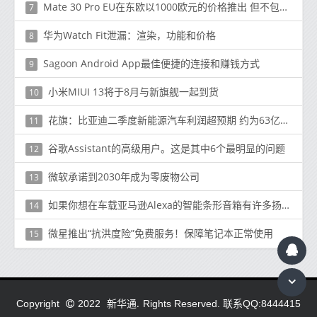
Mate 30 Pro EU在东欧以1000欧元的价格推出 但不包含GMS
7
华为Watch Fit泄漏：渲染，功能和价格
8
Sagoon Android App最佳便捷的连接和赚钱方式
9
小米MIUI 13将于8月与新旗舰一起到货
10
花旗：比亚迪二季度新能源汽车利润超预期 约为63亿元
11
谷歌Assistant的高级用户。这是其中6个最明显的问题
12
微软承诺到2030年成为零废物公司
13
如果你想在车载亚马逊Alexa的智能条形音箱有许多扬声器可供选择
14
微星推出“抗洪度险”免费服务！保障笔记本正常使用
15
新华通.
Copyright
2022
Rights Reserved. 联系QQ:8444415