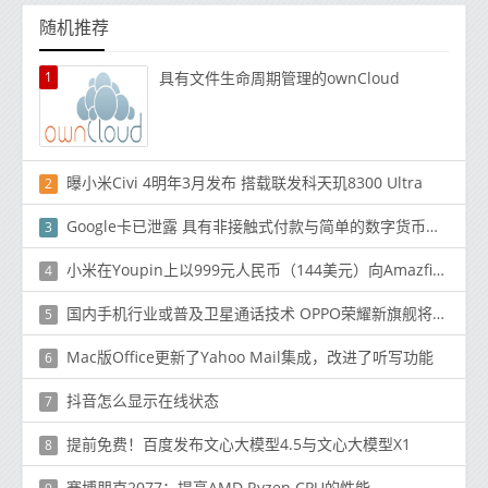
随机推荐
1
具有文件生命周期管理的ownCloud
曝小米Civi 4明年3月发布 搭载联发科天玑8300 Ultra
2
Google卡已泄露 具有非接触式付款与简单的数字货币硬件
3
小米在Youpin上以999元人民币（144美元）向Amazfit X弯曲智能手表提供资金
4
国内手机行业或普及卫星通话技术 OPPO荣耀新旗舰将至！
5
Mac版Office更新了Yahoo Mail集成，改进了听写功能
6
抖音怎么显示在线状态
7
提前免费！百度发布文心大模型4.5与文心大模型X1
8
赛博朋克2077：提高AMD Ryzen CPU的性能