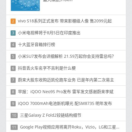
vivo S18系列正式发布 带来影棚级人像 售2099元起
2
小米电视棒将于8月5日在印度推出
3
十大蓝牙音箱排行榜
4
小米SU7发布会详细解析 21.59万起你会支持雷总吗？
5
抖音丢火车名字不吉利是什么梗
6
蔚来大股东收购迈凯伦跑车业务 已是年内第二次易主
7
早报：iQOO Neo9S Pro发布 雷军发文感谢蔚来李斌
8
iQOO 7000mAh电池新机曝光 配SM8735 明年发布
9
三星Galaxy Z Fold2铰链结构细节
10
Google Play视频应用将离开Roku，Vizio，LG和三星的电视平台
11