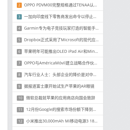
OPPO PDVM00完整规格通过TENAA认证泄漏
2
一加向印度线下零售商发出命令以停止在线销售
3
Garmin专为电子竞技玩家打造的智能手表
4
Dropbox正式​​采用了Microsoft的现代应用程序的移动计算方法
5
苹果明年可能推出OLED iPad Air和Mini-LED MacBook Air
6
OPPO与AméricaMóvil建立战略合作伙伴关系以扩大在拉丁美洲的业务
7
汽车行业人士：头部企业的降价是对中小企业的“绞杀”
8
据报道富士康开始试生产苹果的AR眼镜
9
微软总裁就苹果的应用商店向国会致辞
10
12月份Google的搜索市场份额下降到了所有美国搜索推荐量的75.2%
11
小米推出30,000mAh Mi移动电源3 18W快速充电版
12