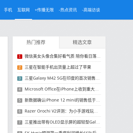
手机
互联网
+传播无限
-热点资讯
-高端访谈
热门推荐
精选文章
微信美女头像合集好看气质 陪你看日落的人比日落更浪漫
1
三星在智能手机出货量上超过了苹果
2
三星Galaxy M42 5G在印度的首次销售将于今晚开始
3
Microsoft Office在iPhone上收到重大更新
4
新数据确认iPhone 12 mini的销售低于预期
5
Razer Orochi V2评测：为小手游戏玩家设计的鼠标
6
三星推出带有OLED显示屏的超轻型Galaxy Book Pro和Galaxy Book Pro 360笔记本电脑
7
SK Hynix预测第一季度利润增长66％后，对芯片的需求将增强