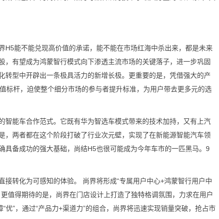
H5能不能兑现高价值的承诺，能不能在市场红海中杀出来，都是未来
股，有望成为鸿蒙智行模式向下渗透主流市场的关键落子，进一步巩固
化转型中开辟出一条极具活力的新增长极。更重要的是，凭借强大的产
价值标杆，迫使整个细分市场的参与者提升标准，为用户带去更多元的选
智能车合作范式。它既有华为智选车模式带来的技术加持，又有上汽
是，两者都在这个阶段打破了行业次元壁，实现了在新能源智能汽车领
确具备成功的强大基础，尚结H5也很可能成为今年车市的一匹黑马。9
转化为可感知的体验。 尚界将形成“专属用户中心+鸿蒙智行用户中
。更值得期待的是，尚界在门店设计上打造了独特格调氛围，力求在用户
“优”，通过“产品力+渠道力”的组合，尚界将迅速实现销量突破，抢占市