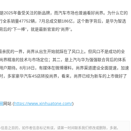
2025年备受关注的新品牌，而汽车市场也普遍看好尚界。为什么它的
行全系销量47752辆，7月总成交额186亿，这个数字背后，是华为智选
后的“下一棒”，就是最新官宣的“尚界”。
最亲民的一界，尚界从出生开始就踩在了风口上。但风口不是成功的全
尚界精准的技术与市场定位；其二，是上汽与华为强强联合背后的体系
用户期待。8月18日，有媒体在微博爆料，尚界渠道建设全面提速，加速
时，多家豪华汽车4S店转投尚界，看来，尚界已经为新车的上市做好了
网
https://www.xinhuatone.com/
网站 (
)
多信息之目的，如作者信息标记有误，请第一时间联系我们修改或删除，多谢。