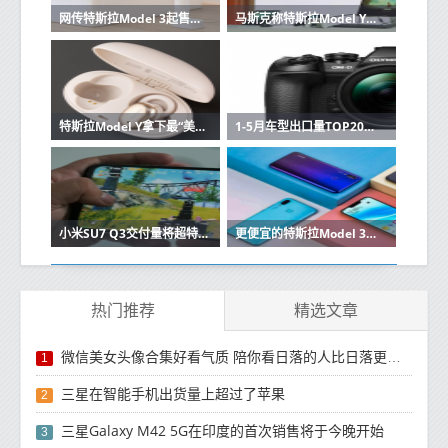
网传特斯拉Model 3起售价降至18万元？官方这样回应
马斯克称特斯拉Model Y可付费解锁续航 最高提升96km
特斯拉Model Y拿下最“美国化”汽车之首 但Model 3跌出前十
1-5月车型出口量TOP20出炉：特斯拉Model 3屈居第二
小米SU7 Q3交付量将超特斯拉Model 3 高达4.7万辆
更便宜的特斯拉Model 3来了 产自墨西哥 内饰丐中丐
热门推荐
精选文章
微信美女头像合集好看气质 陪你看日落的人比日落更浪漫
1
三星在智能手机出货量上超过了苹果
2
三星Galaxy M42 5G在印度的首次销售将于今晚开始
3