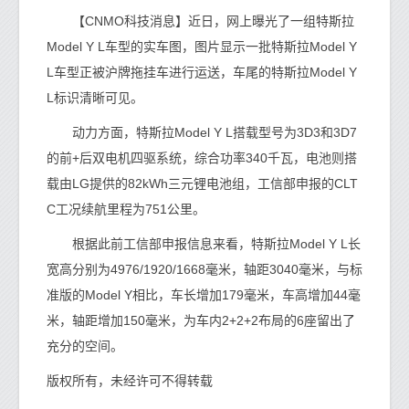
【CNMO科技消息】近日，网上曝光了一组特斯拉
Model Y L车型的实车图，图片显示一批特斯拉Model Y
L车型正被沪牌拖挂车进行运送，车尾的特斯拉Model Y
L标识清晰可见。
动力方面，特斯拉Model Y L搭载型号为3D3和3D7
的前+后双电机四驱系统，综合功率340千瓦，电池则搭
载由LG提供的82kWh三元锂电池组，工信部申报的CLT
C工况续航里程为751公里。
根据此前工信部申报信息来看，特斯拉Model Y L长
宽高分别为4976/1920/1668毫米，轴距3040毫米，与标
准版的Model Y相比，车长增加179毫米，车高增加44毫
米，轴距增加150毫米，为车内2+2+2布局的6座留出了
充分的空间。
版权所有，未经许可不得转载