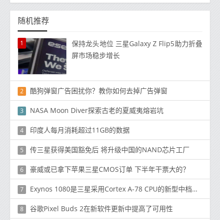
随机推荐
1
保持龙头地位 三星Galaxy Z Flip5助力折叠
屏市场稳步增长
酷狗弹窗广告困扰你？教你如何去掉广告弹窗
2
NASA Moon Diver探索古老的夏威夷熔岩坑
3
印度人每月消耗超过11GB的数据
4
传三星获得美国豁免后 将升级中国的NAND芯片工厂
5
豪威或已拿下苹果三星CMOS订单 下半年干票大的？
6
Exynos 1080是三​​星采用Cortex A-78 CPU的新型中档芯片
7
谷歌Pixel Buds 2在新软件更新中提高了可用性
8