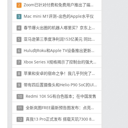
Zoom已针对付费和免费用户推出了端到端加密功能
2
Mac mini M1评测–出色的Apple水平仪
3
春节爆火出圈的机器人哪里买？京东上线人机数码3C BOT奇遇季活动
4
亚马逊第三季度净利润153亿美元 同比大增55%
5
Hulu向Roku和Apple TV设备推出更新的实时指南
6
Xbox Series X规格揭示了控制台的强大功能向后兼容性
7
苹果和安卓的宿命之争！我几乎列完了两家的理由
8
带有四后置摄像头和Helio P90 SoC的Ulefone Armor 9E售价329美元
9
Redmi 10X 5G有白色版本；在中国发售
10
全新岚图FREE最新预告图发布：点亮新程，为家而来
11
真我13 Pro正式发布 搭载天玑7300 8GB售价1599元
12