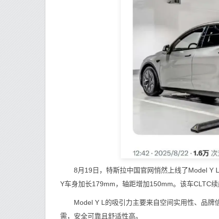
8月19日，特斯拉中国官网悄然上线了Model Y L，
Y车身加长179mm，轴距增加150mm。该车CLTC续航高
Model Y L的吸引力主要来自空间实用性、品
需，安全可靠且舒适性高。