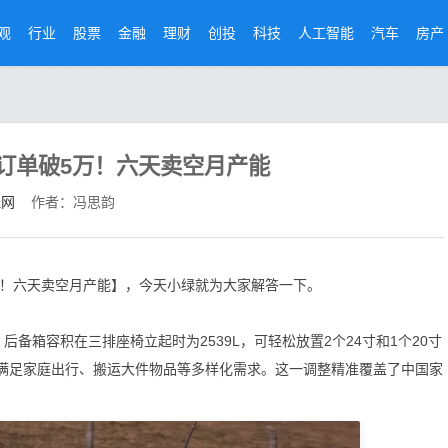
观
行业
股票
金融
理财
创投
科技
人工智能
汽车
房产
三天订单破5万！六天卖空月产能
经网
作者：冯思韵
破5万！六天卖空月产能】，今天小绿就为大家解答一下。
局，后备箱容积在三排座椅立起时为2539L，可轻松放置2个24寸和1个20寸
能满足家庭出行、搬运大件物品等多样化需求。这一调整精准覆盖了中国家