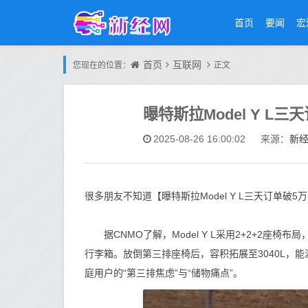
首页
要闻
宏
首页
互联网
您现在的位置：
正文
曝特斯拉Model Y L
新
2025-08-26 16:00:02
来源：
很多朋友不知道【曝特斯拉Model Y L三天订单
据CNMO了解，Model Y L采用2+2+2座椅布
行李箱。放倒第三排座椅后，容积拓展至3040L，
庭用户的“第三排焦虑”与“储物痛点”。