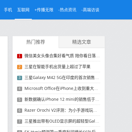
手机
互联网
+传播无限
-热点资讯
-高端访谈
热门推荐
精选文章
微信美女头像合集好看气质 陪你看日落的人比日落更浪漫
1
三星在智能手机出货量上超过了苹果
2
三星Galaxy M42 5G在印度的首次销售将于今晚开始
3
Microsoft Office在iPhone上收到重大更新
4
新数据确认iPhone 12 mini的销售低于预期
5
Razer Orochi V2评测：为小手游戏玩家设计的鼠标
6
三星推出带有OLED显示屏的超轻型Galaxy Book Pro和Galaxy Book Pro 360笔记本电脑
7
SK Hynix预测第一季度利润增长66％后，对芯片的需求将增强