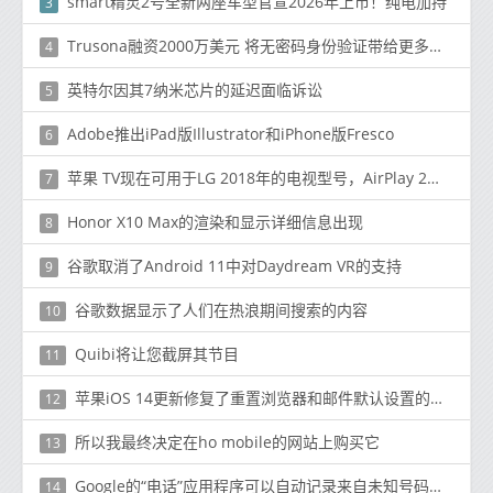
smart精灵2号全新两座车型官宣2026年上市！纯电加持
3
Trusona融资2000万美元 将无密码身份验证带给更多企业
4
英特尔因其7纳米芯片的延迟面临诉讼
5
Adobe推出iPad版Illustrator和iPhone版Fresco
6
苹果 TV现在可用于LG 2018年的电视型号，AirPlay 2和HomeKit稍后推出
7
Honor X10 Max的渲染和显示详细信息出现
8
谷歌取消了Android 11中对Daydream VR的支持
9
谷歌数据显示了人们在热浪期间搜索的内容
10
Quibi将让您截屏其节目
11
苹果iOS 14更新修复了重置浏览器和邮件默认设置的错误
12
所以我最终决定在ho mobile的网站上购买它
13
Google的“电话”应用程序可以自动记录来自未知号码的电话
14