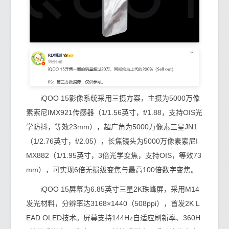
iQOO 15影像系统采用三摄方案，主摄为5000万像
素索尼IMX921传感器（1/1.56英寸，f/1.88，支持OIS光
学防抖，等效23mm），超广角为5000万像素三星JN1
（1/2.76英寸，f/2.05），长焦镜头为5000万像素索尼I
MX882（1/1.95英寸，3倍光学变焦，支持OIS，等效73
mm），可实现6倍无损级变焦与最高100倍数字变焦。
iQOO 15屏幕为6.85英寸三星2K珠峰屏，采用M14
发光材料，分辨率达3168×1440（508ppi），首发2K L
EAD OLED技术。屏幕支持144Hz自适应刷新率、360H