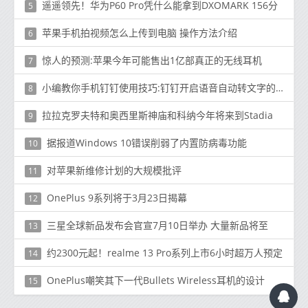
遥遥领先！华为P60 Pro凭什么能拿到DXOMARK 156分
5
苹果手机拍视频怎么上传到电脑 操作方法介绍
6
惊人的预测:苹果今年可能售出1亿部真正的无线耳机
7
小编教你手机钉钉使用技巧:钉钉开启语音自动转文字的方法
8
拉拉克罗夫特和奥西里斯神庙和科纳今年将来到Stadia
9
据报道Windows 10错误削弱了内置防病毒功能
10
对苹果新维修计划的大规模批评
11
OnePlus 9系列将于3月23日揭幕
12
三星全球新品发布会官宣7月10日举办 大量新品将至
13
约2300元起！realme 13 Pro系列上市6小时超万人预定
14
OnePlus嘲笑其下一代Bullets Wireless耳机的设计
15