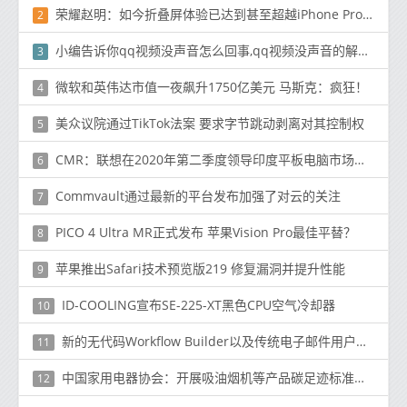
荣耀赵明：如今折叠屏体验已达到甚至超越iPhone Pro Max
2
小编告诉你qq视频没声音怎么回事,qq视频没声音的解决方法
3
微软和英伟达市值一夜飙升1750亿美元 马斯克：疯狂！
4
美众议院通过TikTok法案 要求字节跳动剥离对其控制权
5
CMR：联想在2020年第二季度领导印度平板电脑市场，占有48％的市场份额
6
Commvault通过最新的平台发布加强了对云的关注
7
PICO 4 Ultra MR正式发布 苹果Vision Pro最佳平替？
8
苹果推出Safari技术预览版219 修复漏洞并提升性能
9
ID-COOLING宣布SE-225-XT黑色CPU空气冷却器
10
新的无代码Workflow Builder以及传统电子邮件用户参与Slack消息传递的能力
11
中国家用电器协会：开展吸油烟机等产品碳足迹标准制定
12