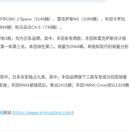
MC J Space（1149辆）、雷克萨斯NX（1089辆）、丰田卡罗拉
（894辆）和马自达CX-5（739辆）。
牌有3款，均为日系品牌。其中，丰田系有两款，丰田和雷克萨斯合计销
位居第一和第三名。本田排在第二，销量为2564辆。奔驰和现代的销量分别
型中，日系车型独占九席。其中，丰田品牌旗下三款车型成功包揽销量
；丰田RAV4紧随其后，售出2415辆；丰田YARiS Cross则以1329辆
网
https://www.xinhuatone.com/
网站 (
)