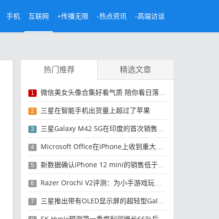
手机
互联网
+传播无限
-热点资讯
-高端访谈
热门推荐
精选文章
微信美女头像合集好看气质 陪你看日落的人比日落更浪漫
1
三星在智能手机出货量上超过了苹果
2
三星Galaxy M42 5G在印度的首次销售将于今晚开始
3
Microsoft Office在iPhone上收到重大更新
4
新数据确认iPhone 12 mini的销售低于预期
5
Razer Orochi V2评测：为小手游戏玩家设计的鼠标
6
三星推出带有OLED显示屏的超轻型Galaxy Book Pro和Galaxy Book Pro 360笔记本电脑
7
SK Hynix预测第一季度利润增长66％后，对芯片的需求将增强