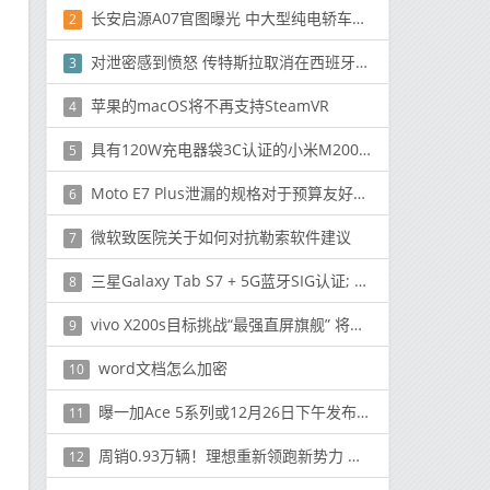
长安启源A07官图曝光 中大型纯电轿车的新选择？
2
对泄密感到愤怒 传特斯拉取消在西班牙瓦伦西亚建厂计划
3
苹果的macOS将不再支持SteamVR
4
具有120W充电器袋3C认证的小米M2007J1SC手机
5
Moto E7 Plus泄漏的规格对于预算友好的手机来说似乎很完美
6
微软致医院关于如何对抗勒索软件建议
7
三星Galaxy Tab S7 + 5G蓝牙SIG认证; Tab S7可装7,760mAh电池
8
vivo X200s目标挑战“最强直屏旗舰” 将让苹果用户心动
9
word文档怎么加密
10
曝一加Ace 5系列或12月26日下午发布 相关配置全曝光
11
周销0.93万辆！理想重新领跑新势力 MEGA舆论没影响？
12