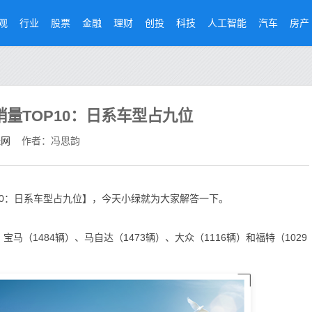
观
行业
股票
金融
理财
创投
科技
人工智能
汽车
房产
销量TOP10：日系车型占九位
经网
作者：冯思韵
P10：日系车型占九位】，今天小绿就为大家解答一下。
（1484辆）、马自达（1473辆）、大众（1116辆）和福特（1029