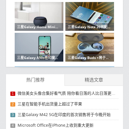
三星Galaxy Home Mini将于2月7日推出
三星Galaxy Note 20将配备微调120Hz显示屏
三星Galaxy A50s在印度永久降价高达2500卢比
三星Galaxy Buds +将于发布前几天获得IMDA认证
热门推荐
精选文章
微信美女头像合集好看气质 陪你看日落的人比日落更浪漫
1
三星在智能手机出货量上超过了苹果
2
三星Galaxy M42 5G在印度的首次销售将于今晚开始
3
Microsoft Office在iPhone上收到重大更新
4