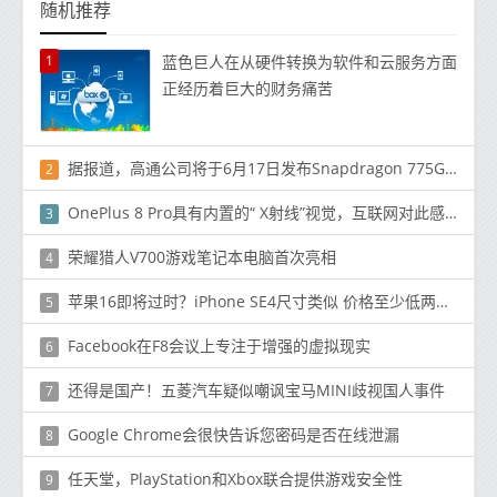
随机推荐
1
蓝色巨人在从硬件转换为软件和云服务方面
正经历着巨大的财务痛苦
据报道，高通公司将于6月17日发布Snapdragon 775G SoC
2
OnePlus 8 Pro具有内置的“ X射线”视觉，互联网对此感到疯狂
3
荣耀猎人V700游戏笔记本电脑首次亮相
4
苹果16即将过时？iPhone SE4尺寸类似 价格至少低两千！
5
Facebook在F8会议上专注于增强的虚拟现实
6
还得是国产！五菱汽车疑似嘲讽宝马MINI歧视国人事件
7
Google Chrome会很快告诉您密码是否在线泄漏
8
任天堂，PlayStation和Xbox联合提供游戏安全性
9