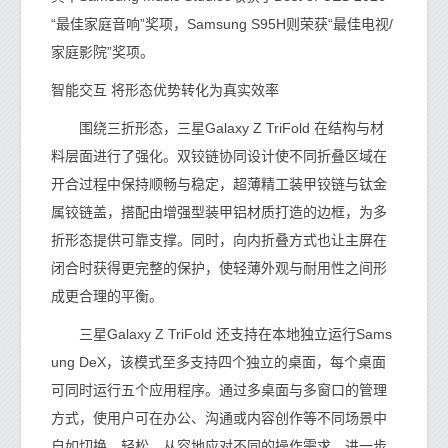
“最佳家庭音响”奖项，Samsung S95H则荣获“最佳电视/
家庭影院”奖项。
智能交互 将形态优势转化为真实效率
围绕三折形态，三星Galaxy Z TriFold 在结构与材
料层面进行了强化。双铰链协同设计使不同折叠区域在
开合过程中保持顺畅与稳定，超薄精工装甲铰链与钛金
属铰链盖，搭配由增强型装甲铝材质打造的边框，为多
折形态提供可靠支撑。同时，向内折叠方式也让主屏在
闭合时获得更完整的保护，使轻薄外观与耐用性之间形
成更合理的平衡。
三星Galaxy Z TriFold 还支持在本地独立运行Sams
ung DeX，该模式至多支持四个独立的桌面，每个桌面
可同时运行五个应用程序。通过多桌面与多窗口的管理
方式，使用户可在办公、沟通或内容创作等不同场景中
自如切换，轻松、从容地应对不同的操作需求，进一步