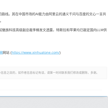
路线。其在中国市场的AI能力由阿里云的通义千问与百度的文心一言共
型。
前魅族科技高级副总裁李楠发文透露，特斯拉和苹果均已敲定国内LLM供
网
https://www.xinhuatone.com/
网站 (
)
多信息之目的，如作者信息标记有误，请第一时间联系我们修改或删除，多谢。