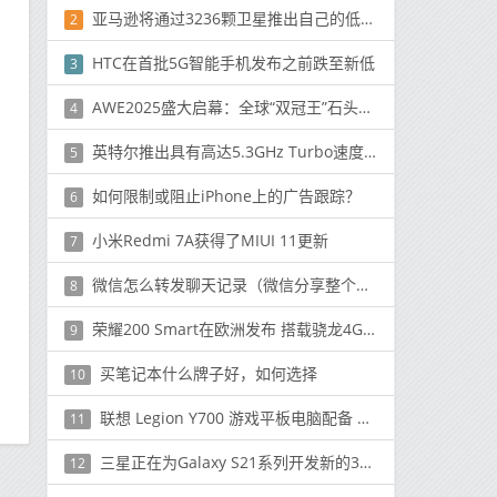
亚马逊将通过3236颗卫星推出自己的低成本互联网服务
2
HTC在首批5G智能手机发布之前跌至新低
3
AWE2025盛大启幕：全球“双冠王”石头科技携黑科技新品再攀巅峰
4
英特尔推出具有高达5.3GHz Turbo速度的第十代“ Comet Lake”台式机CPU
5
如何限制或阻止iPhone上的广告跟踪？
6
小米Redmi 7A获得了MIUI 11更新
7
微信怎么转发聊天记录（微信分享整个聊天记录）
8
荣耀200 Smart在欧洲发布 搭载骁龙4G2+5200mAh电池
9
买笔记本什么牌子好，如何选择
10
联想 Legion Y700 游戏平板电脑配备 8.8 英寸 120Hz 显示屏，推出杜比全景声
11
三星正在为Galaxy S21系列开发新的3D ToF传感器
12