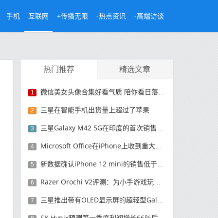
手机
互联网
+传播无限
-热点资讯
-高端访谈
热门推荐
精选文章
微信美女头像合集好看气质 陪你看日落的人比日落更浪漫
1
三星在智能手机出货量上超过了苹果
2
三星Galaxy M42 5G在印度的首次销售将于今晚开始
3
Microsoft Office在iPhone上收到重大更新
4
新数据确认iPhone 12 mini的销售低于预期
5
Razer Orochi V2评测：为小手游戏玩家设计的鼠标
6
三星推出带有OLED显示屏的超轻型Galaxy Book Pro和Galaxy Book Pro 360笔记本电脑
7
SK Hynix预测第一季度利润增长66％后，对芯片的需求将增强