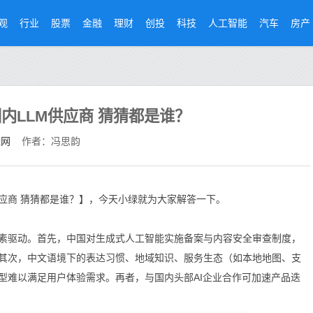
观
行业
股票
金融
理财
创投
科技
人工智能
汽车
房产
内LLM供应商 猜猜都是谁？
经网
作者：冯思韵
应商 猜猜都是谁？】，今天小绿就为大家解答一下。
驱动。首先，中国对生成式人工智能实施备案与内容安全审查制度，
其次，中文语境下的表达习惯、地域知识、服务生态（如本地地图、支
型难以满足用户体验需求。再者，与国内头部AI企业合作可加速产品迭