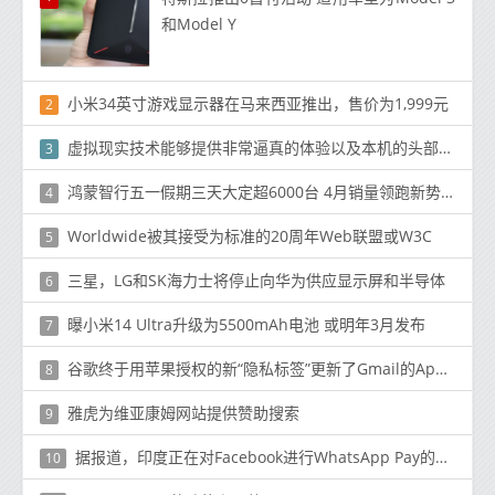
和Model Y
小米34英寸游戏显示器在马来西亚推出，售价为1,999元
2
虚拟现实技术能够提供非常逼真的体验以及本机的头部跟踪支持
3
鸿蒙智行五一假期三天大定超6000台 4月销量领跑新势力
4
Worldwide被其接受为标准的20周年Web联盟或W3C
5
三星，LG和SK海力士将停止向华为供应显示屏和半导体
6
曝小米14 Ultra升级为5500mAh电池 或明年3月发布
7
谷歌终于用苹果授权的新“隐私标签”更新了Gmail的App Store列表
8
雅虎为维亚康姆网站提供赞助搜索
9
据报道，印度正在对Facebook进行WhatsApp Pay的调查
10