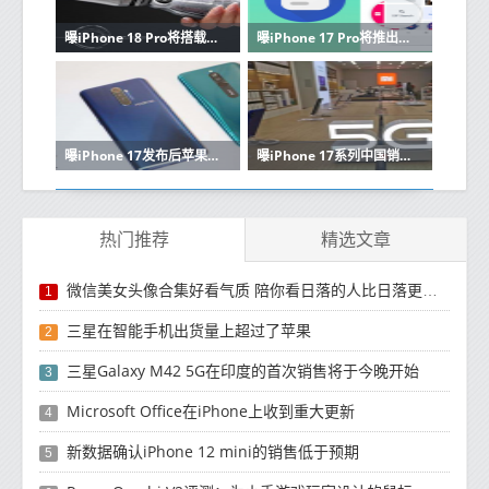
曝iPhone 18 Pro将搭载苹果C2自研基带 摆脱对高通依赖
曝iPhone 17 Pro将推出新天空蓝配色 灵感来自MacBook
曝iPhone 17发布后苹果将停售8款产品 含四款iPhone
曝iPhone 17系列中国销量相比上代暴涨40% Pro Max占半
热门推荐
精选文章
微信美女头像合集好看气质 陪你看日落的人比日落更浪漫
1
三星在智能手机出货量上超过了苹果
2
三星Galaxy M42 5G在印度的首次销售将于今晚开始
3
Microsoft Office在iPhone上收到重大更新
4
新数据确认iPhone 12 mini的销售低于预期
5