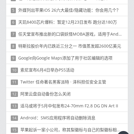
外媒列出苹果iOS 26六大最佳/隐藏功能：你会用几个？
5
天玑8400芯片爆料：暂定12月23日发布 跑分达180万
6
任天堂宣布推出新的口袋妖怪MOBA游戏，适用于Android，iOS
7
特斯拉股价年内已跌近三分之一 市值蒸发超2600亿美元
8
Google向Google Maps添加了用于社区编辑的选项
9
索尼宣布6月4日举办PS5活动
10
Twitter 任命著名黑客派特 · 泽科担任安全主管
11
阿里云盘自动备份怎么关闭
12
适马或将于5月中旬发布24-70mm F2.8 DG DN Art II
13
Android：SMS应用程序将自动删除消息
14
苹果起诉一家小公司，称其梨徽标与自己的梨徽标相匹配
15