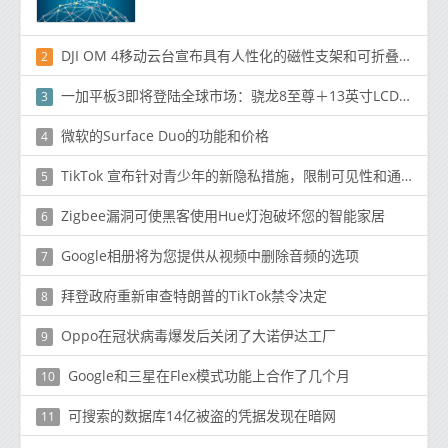
DJI OM 4移动云台宣布具有人性化的磁性支架和可折叠设计
2
一加平板3即将登陆全球市场：骁龙8至尊＋13英寸LCD屏
3
微软的Surface Duo的功能和价格
4
TikTok 宣布针对青少年的新隐私措施，限制可见性和通知
5
Zigbee漏洞可使黑客使用Hue灯泡破坏您的智能家居
6
Google相册将为您提供从视频中删除音频的选项
7
拜登政府重新审查特朗普的TikTok禁令决定
8
Oppo在冠状病毒爆发后关闭了大诺伊达工厂
9
Google和三星在Flex模式功能上合作了几个月
10
可搜索的数据库14亿被盗的凭据发现在暗网
11