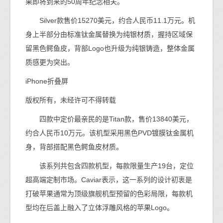
果即将到来的50周年纪念相关。
Silver款售价15270美元，约合人民币11.1万元。机
身上半部分由标准钛金属替换为纯银材质，握持区域保
留黑色鳄鱼皮，背部Logo也升级为纯银铸造，整体金属
质感更为突出。
iPhone折叠屏
版权所有，未经许可不得转载
四款中定价最亲民的是Titan款，售价13840美元，
约合人民币10万元。该机型采用黑色PVD镀膜钛金属机
身，背部搭配黑色鳄鱼皮材质。
该系列共包含四款机型，每款限量生产19台，定位
超高端定制市场。Caviar表示，这一系列的设计初衷是
打破苹果通常为顶级旗舰机型预留的色彩局限，每款机
型均在后盖上融入了立体浮雕风格的苹果Logo。