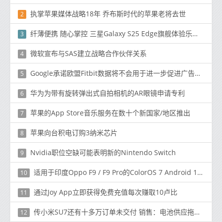
执掌苹果媒体战略18年 乔布斯时代的苹果老将去世
2
纤薄便携 随心掌控 三星Galaxy S25 Edge旗舰体验乐享一夏
3
微软宣布与SAS建立战略合作伙伴关系
4
Google承诺欧盟Fitbit数据将不会用于进一步促进广告业务的收购后
5
华为为带有旋转弹出式自拍相机的AR眼镜申请专利
6
苹果的App Store音乐服务在数十个新国家/地区推出
7
苹果向台积电订购3纳米芯片
8
Nvidia职位空缺可能表明新的Nintendo Switch
9
适用于印度Oppo F9 / F9 Pro的ColorOS 7 Android 10稳定更新
10
通过Joy App立即获得免费充值每次赚取10卢比
11
传小米SU7还有十多万订单未交付 销售：电池供应拖后腿
12