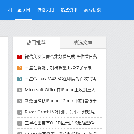
手机
互联网
+传播无限
-热点资讯
-高端访谈
热门推荐
精选文章
微信美女头像合集好看气质 陪你看日落的人比日落更浪漫
1
三星在智能手机出货量上超过了苹果
2
三星Galaxy M42 5G在印度的首次销售将于今晚开始
3
Microsoft Office在iPhone上收到重大更新
4
新数据确认iPhone 12 mini的销售低于预期
5
Razer Orochi V2评测：为小手游戏玩家设计的鼠标
6
三星推出带有OLED显示屏的超轻型Galaxy Book Pro和Galaxy Book Pro 360笔记本电脑
7
SK Hynix预测第一季度利润增长66％后，对芯片的需求将增强