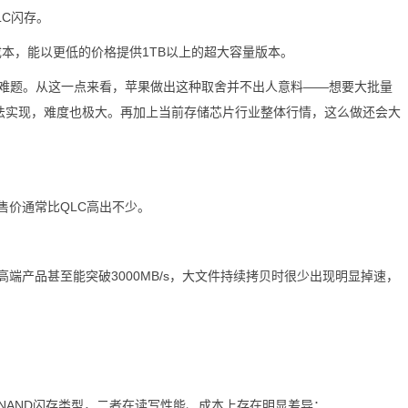
C闪存。
本，能以更低的价格提供1TB以上的超大容量版本。
题。从这一点来看，苹果做出这种取舍并不出人意料——想要大批量
全无法实现，难度也极大。再加上当前存储芯片行业整体行情，这么做还会大
价通常比QLC高出不少。
高端产品甚至能突破3000MB/s，大文件持续拷贝时很少出现明显掉速，
NAND闪存类型，二者在读写性能、成本上存在明显差异：