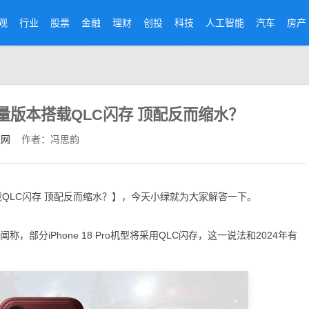
观
行业
股票
金融
理财
创投
科技
人工智能
汽车
房产
曝大容量版本搭载QLC闪存 顶配反而缩水？
经网
作者：冯思韵
本搭载QLC闪存 顶配反而缩水？】，今天小绿就为大家解答一下。
分iPhone 18 Pro机型将采用QLC闪存，这一说法和2024年有