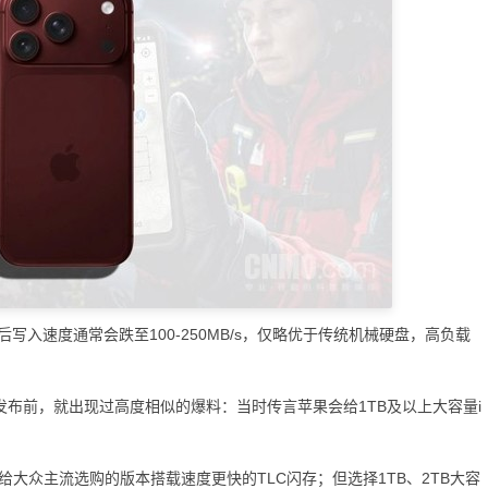
入速度通常会跌至100-250MB/s，仅略优于传统机械硬盘，高负载
o正式发布前，就出现过高度相似的爆料：当时传言苹果会给1TB及以上大容量i
众主流选购的版本搭载速度更快的TLC闪存；但选择1TB、2TB大容