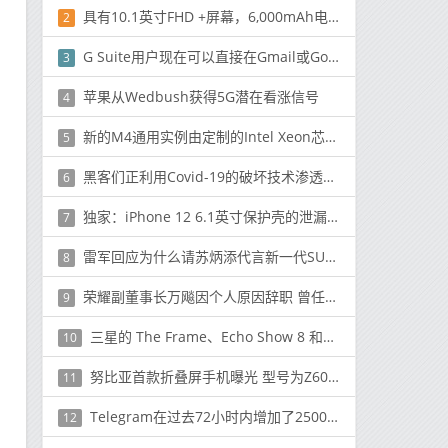
具有10.1英寸FHD +屏幕，6,000mAh电池的Teclast M40平板电脑，发布了Android 10
2
G Suite用户现在可以直接在Gmail或Google文档中编辑Google日历活动
3
苹果从Wedbush获得5G潜在看涨信号
4
新的M4通用实例由定制的Intel Xeon芯片提供支持并包括减少延迟的网络功能
5
黑客们正利用Covid-19的破坏技术渗透公司网络
6
独家：iPhone 12 6.1英寸保护壳的泄漏揭示了设计
7
雷军回应为什么请苏炳添代言新一代SU7：有三个原因
8
荣耀副董事长万飚因个人原因辞职 曾任华为终端总裁
9
三星的 The Frame、Echo Show 8 和更多设备正在发售
10
努比亚首款折叠屏手机曝光 型号为Z60 Fold
11
Telegram在过去72小时内增加了2500万新用户
12