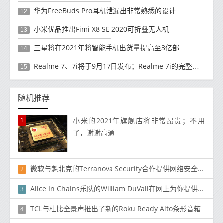
华为FreeBuds Pro耳机泄漏出非常熟悉的设计
12
小米优品推出Fimi X8 SE 2020可折叠无人机
13
三星将在2021年将智能手机出货量提高至3亿部
14
Realme 7、7i将于9月17日发布；Realme 7i的完整规格并导致泄漏
15
随机推荐
1
小米的2021年旗舰店将非常昂贵；不用
了，谢谢高通
微软与魁北克的Terranova Security合作提供网络安全培训
2
Alice In Chains乐队的William DuVall在网上为你提供了一套免费的音响设备
3
TCL与杜比全景声推出了新的Roku Ready Alto条形音箱
4