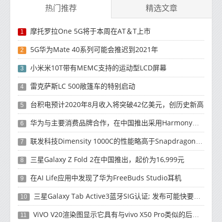
热门推荐
精选文章
摩托罗拉One 5G将于本周在AT＆T上市
1
5G华为Mate 40系列可能会推迟到2021年
2
小米米10T带有MEMC支持的运动型LCD屏幕
3
雷克萨斯LC 500敞篷车的特别启动
4
台积电预计2020年8月收入将突破42亿美元，创历史新高
5
华为与主要消费品牌合作，在中国推出采用HarmonyOS 2.0的智能家居产品
6
联发科技Dimensity 1000C的性能略高于Snapdragon 765G
7
三星Galaxy Z Fold 2在中国推出，起价为16,999元
8
在AI Life应用中发现了华为FreeBuds Studio耳机
9
三星Galaxy Tab Active3蓝牙SIG认证; 发布可能快要结束了
10
ViVO V20渲染图显示它具有与vivo X50 Pro类似的后部设计
11