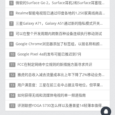
微软的Surface Go 2，Surface耳机2和Surface耳塞现已上市
5
Realme智能电视现已通过印度各地的1,250家离线商店提供
6
三星Galaxy A71，Galaxy A51通过新的隐私模式开关获得AltZLife更新
7
可以在整个开发周期内跨数百种设备连续执行移动测试
8
Google Chrome浏览器添加了标签组，以按名称和颜色组织标签
9
Google Pixel 4a的发布可能已推迟到7月
10
FCC在制定网络中立规则的新措施方面寻求共识
11
雅虎的总收入减去流量成本比上年下降了2%移动业务收入总计2.54亿美元
12
用户满意度：三星在前三名中占据主导地位，但苹果在总排名中名列第三
13
如何获得无线和流媒体电视的单一频道指南
14
评测联想YOGA S730怎么样以及惠普星14轻薄本值得入手吗
15